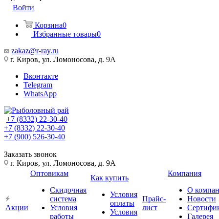
Войти
Корзина
0
Избранные товары
0
zakaz@r-ray.ru
г. Киров, ул. Ломоносова, д. 9А
Вконтакте
Telegram
WhatsApp
+7 (8332) 22-30-40
+7 (8332) 22-30-40
+7 (900) 526-30-40
Заказать звонок
г. Киров, ул. Ломоносова, д. 9А
Оптовикам
Компания
Как купить
Скидочная
О компа
Условия
система
Прайс-
Новости
оплаты
Акции
Условия
лист
Сертифи
Условия
работы
Галерея