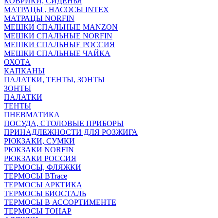
КОВРИКИ, СИДЕНЬЯ
МАТРАЦЫ , НАСОСЫ INTEX
МАТРАЦЫ NORFIN
МЕШКИ СПАЛЬНЫЕ MANZON
МЕШКИ СПАЛЬНЫЕ NORFIN
МЕШКИ СПАЛЬНЫЕ РОССИЯ
МЕШКИ СПАЛЬНЫЕ ЧАЙКА
ОХОТА
КАПКАНЫ
ПАЛАТКИ, ТЕНТЫ, ЗОНТЫ
ЗОНТЫ
ПАЛАТКИ
ТЕНТЫ
ПНЕВМАТИКА
ПОСУДА, СТОЛОВЫЕ ПРИБОРЫ
ПРИНАДЛЕЖНОСТИ ДЛЯ РОЗЖИГА
РЮКЗАКИ, СУМКИ
РЮКЗАКИ NORFIN
РЮКЗАКИ РОССИЯ
ТЕРМОСЫ, ФЛЯЖКИ
ТЕРМОСЫ BTrace
ТЕРМОСЫ АРКТИКА
ТЕРМОСЫ БИОСТАЛЬ
ТЕРМОСЫ В АССОРТИМЕНТЕ
ТЕРМОСЫ ТОНАР