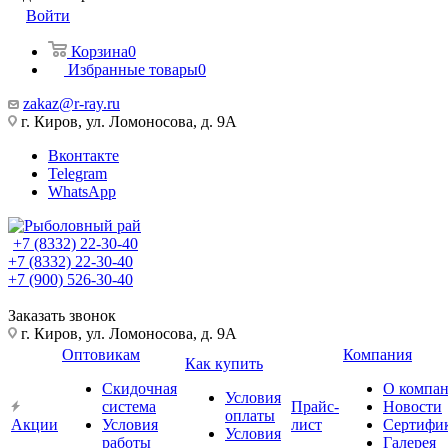
Войти
Корзина
0
Избранные товары
0
zakaz@r-ray.ru
г. Киров, ул. Ломоносова, д. 9А
Вконтакте
Telegram
WhatsApp
+7 (8332) 22-30-40
+7 (8332) 22-30-40
+7 (900) 526-30-40
Заказать звонок
г. Киров, ул. Ломоносова, д. 9А
Оптовикам
Компания
Как купить
Скидочная
О компа
Условия
система
Прайс-
Новости
оплаты
Акции
Условия
лист
Сертифи
Условия
работы
Галерея