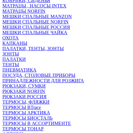
КОВРИКИ, СИДЕНЬЯ
МАТРАЦЫ , НАСОСЫ INTEX
МАТРАЦЫ NORFIN
МЕШКИ СПАЛЬНЫЕ MANZON
МЕШКИ СПАЛЬНЫЕ NORFIN
МЕШКИ СПАЛЬНЫЕ РОССИЯ
МЕШКИ СПАЛЬНЫЕ ЧАЙКА
ОХОТА
КАПКАНЫ
ПАЛАТКИ, ТЕНТЫ, ЗОНТЫ
ЗОНТЫ
ПАЛАТКИ
ТЕНТЫ
ПНЕВМАТИКА
ПОСУДА, СТОЛОВЫЕ ПРИБОРЫ
ПРИНАДЛЕЖНОСТИ ДЛЯ РОЗЖИГА
РЮКЗАКИ, СУМКИ
РЮКЗАКИ NORFIN
РЮКЗАКИ РОССИЯ
ТЕРМОСЫ, ФЛЯЖКИ
ТЕРМОСЫ BTrace
ТЕРМОСЫ АРКТИКА
ТЕРМОСЫ БИОСТАЛЬ
ТЕРМОСЫ В АССОРТИМЕНТЕ
ТЕРМОСЫ ТОНАР