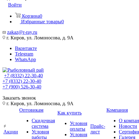
Войти
Корзина
0
Избранные товары
0
zakaz@r-ray.ru
г. Киров, ул. Ломоносова, д. 9А
Вконтакте
Telegram
WhatsApp
+7 (8332) 22-30-40
+7 (8332) 22-30-40
+7 (900) 526-30-40
Заказать звонок
г. Киров, ул. Ломоносова, д. 9А
Оптовикам
Компания
Как купить
Скидочная
О компа
Условия
система
Прайс-
Новости
оплаты
Акции
Условия
лист
Сертифи
Условия
работы
Галерея