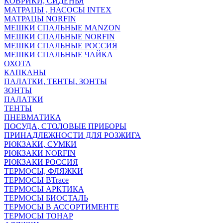
КОВРИКИ, СИДЕНЬЯ
МАТРАЦЫ , НАСОСЫ INTEX
МАТРАЦЫ NORFIN
МЕШКИ СПАЛЬНЫЕ MANZON
МЕШКИ СПАЛЬНЫЕ NORFIN
МЕШКИ СПАЛЬНЫЕ РОССИЯ
МЕШКИ СПАЛЬНЫЕ ЧАЙКА
ОХОТА
КАПКАНЫ
ПАЛАТКИ, ТЕНТЫ, ЗОНТЫ
ЗОНТЫ
ПАЛАТКИ
ТЕНТЫ
ПНЕВМАТИКА
ПОСУДА, СТОЛОВЫЕ ПРИБОРЫ
ПРИНАДЛЕЖНОСТИ ДЛЯ РОЗЖИГА
РЮКЗАКИ, СУМКИ
РЮКЗАКИ NORFIN
РЮКЗАКИ РОССИЯ
ТЕРМОСЫ, ФЛЯЖКИ
ТЕРМОСЫ BTrace
ТЕРМОСЫ АРКТИКА
ТЕРМОСЫ БИОСТАЛЬ
ТЕРМОСЫ В АССОРТИМЕНТЕ
ТЕРМОСЫ ТОНАР