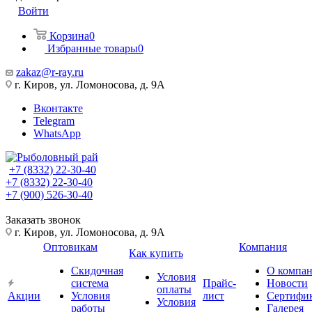
Войти
Корзина
0
Избранные товары
0
zakaz@r-ray.ru
г. Киров, ул. Ломоносова, д. 9А
Вконтакте
Telegram
WhatsApp
+7 (8332) 22-30-40
+7 (8332) 22-30-40
+7 (900) 526-30-40
Заказать звонок
г. Киров, ул. Ломоносова, д. 9А
Оптовикам
Компания
Как купить
Скидочная
О компа
Условия
система
Прайс-
Новости
оплаты
Акции
Условия
лист
Сертифи
Условия
работы
Галерея