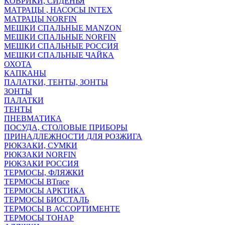
КОВРИКИ, СИДЕНЬЯ
МАТРАЦЫ , НАСОСЫ INTEX
МАТРАЦЫ NORFIN
МЕШКИ СПАЛЬНЫЕ MANZON
МЕШКИ СПАЛЬНЫЕ NORFIN
МЕШКИ СПАЛЬНЫЕ РОССИЯ
МЕШКИ СПАЛЬНЫЕ ЧАЙКА
ОХОТА
КАПКАНЫ
ПАЛАТКИ, ТЕНТЫ, ЗОНТЫ
ЗОНТЫ
ПАЛАТКИ
ТЕНТЫ
ПНЕВМАТИКА
ПОСУДА, СТОЛОВЫЕ ПРИБОРЫ
ПРИНАДЛЕЖНОСТИ ДЛЯ РОЗЖИГА
РЮКЗАКИ, СУМКИ
РЮКЗАКИ NORFIN
РЮКЗАКИ РОССИЯ
ТЕРМОСЫ, ФЛЯЖКИ
ТЕРМОСЫ BTrace
ТЕРМОСЫ АРКТИКА
ТЕРМОСЫ БИОСТАЛЬ
ТЕРМОСЫ В АССОРТИМЕНТЕ
ТЕРМОСЫ ТОНАР