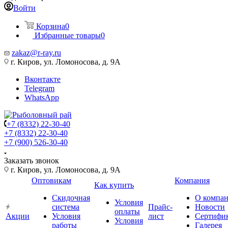
Войти
Корзина
0
Избранные товары
0
zakaz@r-ray.ru
г. Киров, ул. Ломоносова, д. 9А
Вконтакте
Telegram
WhatsApp
+7 (8332) 22-30-40
+7 (8332) 22-30-40
+7 (900) 526-30-40
Заказать звонок
г. Киров, ул. Ломоносова, д. 9А
Оптовикам
Компания
Как купить
Скидочная
О компа
Условия
система
Прайс-
Новости
оплаты
Акции
Условия
лист
Сертифи
Условия
работы
Галерея