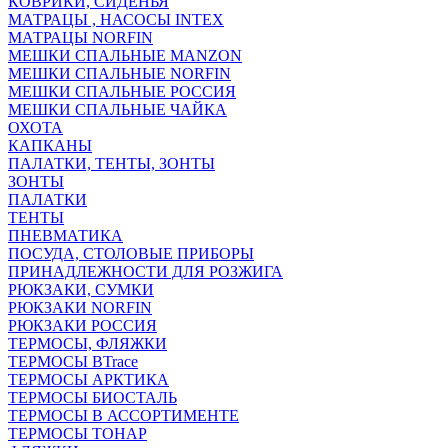
КОВРИКИ, СИДЕНЬЯ
МАТРАЦЫ , НАСОСЫ INTEX
МАТРАЦЫ NORFIN
МЕШКИ СПАЛЬНЫЕ MANZON
МЕШКИ СПАЛЬНЫЕ NORFIN
МЕШКИ СПАЛЬНЫЕ РОССИЯ
МЕШКИ СПАЛЬНЫЕ ЧАЙКА
ОХОТА
КАПКАНЫ
ПАЛАТКИ, ТЕНТЫ, ЗОНТЫ
ЗОНТЫ
ПАЛАТКИ
ТЕНТЫ
ПНЕВМАТИКА
ПОСУДА, СТОЛОВЫЕ ПРИБОРЫ
ПРИНАДЛЕЖНОСТИ ДЛЯ РОЗЖИГА
РЮКЗАКИ, СУМКИ
РЮКЗАКИ NORFIN
РЮКЗАКИ РОССИЯ
ТЕРМОСЫ, ФЛЯЖКИ
ТЕРМОСЫ BTrace
ТЕРМОСЫ АРКТИКА
ТЕРМОСЫ БИОСТАЛЬ
ТЕРМОСЫ В АССОРТИМЕНТЕ
ТЕРМОСЫ ТОНАР