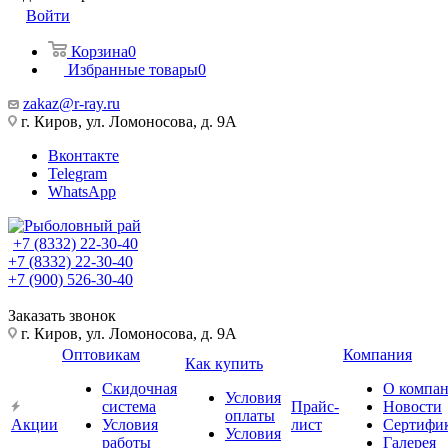
Войти
Корзина
0
Избранные товары
0
zakaz@r-ray.ru
г. Киров, ул. Ломоносова, д. 9А
Вконтакте
Telegram
WhatsApp
+7 (8332) 22-30-40
+7 (8332) 22-30-40
+7 (900) 526-30-40
Заказать звонок
г. Киров, ул. Ломоносова, д. 9А
Оптовикам
Компания
Как купить
Скидочная
О компа
Условия
система
Прайс-
Новости
оплаты
Акции
Условия
лист
Сертифи
Условия
работы
Галерея