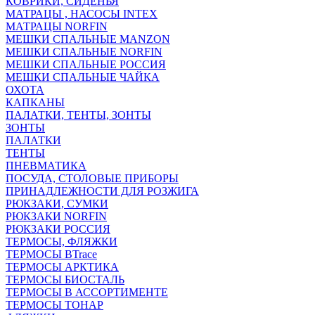
КОВРИКИ, СИДЕНЬЯ
МАТРАЦЫ , НАСОСЫ INTEX
МАТРАЦЫ NORFIN
МЕШКИ СПАЛЬНЫЕ MANZON
МЕШКИ СПАЛЬНЫЕ NORFIN
МЕШКИ СПАЛЬНЫЕ РОССИЯ
МЕШКИ СПАЛЬНЫЕ ЧАЙКА
ОХОТА
КАПКАНЫ
ПАЛАТКИ, ТЕНТЫ, ЗОНТЫ
ЗОНТЫ
ПАЛАТКИ
ТЕНТЫ
ПНЕВМАТИКА
ПОСУДА, СТОЛОВЫЕ ПРИБОРЫ
ПРИНАДЛЕЖНОСТИ ДЛЯ РОЗЖИГА
РЮКЗАКИ, СУМКИ
РЮКЗАКИ NORFIN
РЮКЗАКИ РОССИЯ
ТЕРМОСЫ, ФЛЯЖКИ
ТЕРМОСЫ BTrace
ТЕРМОСЫ АРКТИКА
ТЕРМОСЫ БИОСТАЛЬ
ТЕРМОСЫ В АССОРТИМЕНТЕ
ТЕРМОСЫ ТОНАР