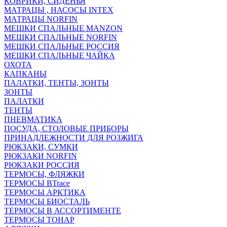
КОВРИКИ, СИДЕНЬЯ
МАТРАЦЫ , НАСОСЫ INTEX
МАТРАЦЫ NORFIN
МЕШКИ СПАЛЬНЫЕ MANZON
МЕШКИ СПАЛЬНЫЕ NORFIN
МЕШКИ СПАЛЬНЫЕ РОССИЯ
МЕШКИ СПАЛЬНЫЕ ЧАЙКА
ОХОТА
КАПКАНЫ
ПАЛАТКИ, ТЕНТЫ, ЗОНТЫ
ЗОНТЫ
ПАЛАТКИ
ТЕНТЫ
ПНЕВМАТИКА
ПОСУДА, СТОЛОВЫЕ ПРИБОРЫ
ПРИНАДЛЕЖНОСТИ ДЛЯ РОЗЖИГА
РЮКЗАКИ, СУМКИ
РЮКЗАКИ NORFIN
РЮКЗАКИ РОССИЯ
ТЕРМОСЫ, ФЛЯЖКИ
ТЕРМОСЫ BTrace
ТЕРМОСЫ АРКТИКА
ТЕРМОСЫ БИОСТАЛЬ
ТЕРМОСЫ В АССОРТИМЕНТЕ
ТЕРМОСЫ ТОНАР