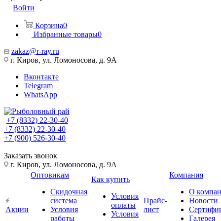
Войти
Корзина
0
Избранные товары
0
zakaz@r-ray.ru
г. Киров, ул. Ломоносова, д. 9А
Вконтакте
Telegram
WhatsApp
+7 (8332) 22-30-40
+7 (8332) 22-30-40
+7 (900) 526-30-40
Заказать звонок
г. Киров, ул. Ломоносова, д. 9А
Оптовикам
Компания
Как купить
Скидочная
О компа
Условия
система
Прайс-
Новости
оплаты
Акции
Условия
лист
Сертифи
Условия
работы
Галерея