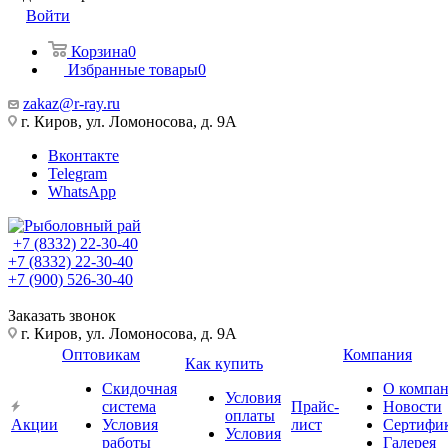
Войти
Корзина
0
Избранные товары
0
zakaz@r-ray.ru
г. Киров, ул. Ломоносова, д. 9А
Вконтакте
Telegram
WhatsApp
+7 (8332) 22-30-40
+7 (8332) 22-30-40
+7 (900) 526-30-40
Заказать звонок
г. Киров, ул. Ломоносова, д. 9А
Оптовикам
Компания
Как купить
Скидочная
О компа
Условия
система
Прайс-
Новости
оплаты
Акции
Условия
лист
Сертифи
Условия
работы
Галерея