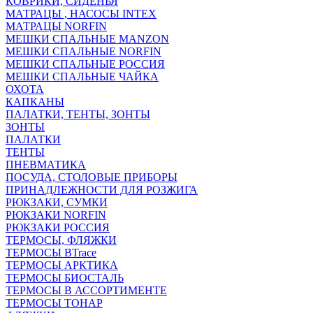
КОВРИКИ, СИДЕНЬЯ
МАТРАЦЫ , НАСОСЫ INTEX
МАТРАЦЫ NORFIN
МЕШКИ СПАЛЬНЫЕ MANZON
МЕШКИ СПАЛЬНЫЕ NORFIN
МЕШКИ СПАЛЬНЫЕ РОССИЯ
МЕШКИ СПАЛЬНЫЕ ЧАЙКА
ОХОТА
КАПКАНЫ
ПАЛАТКИ, ТЕНТЫ, ЗОНТЫ
ЗОНТЫ
ПАЛАТКИ
ТЕНТЫ
ПНЕВМАТИКА
ПОСУДА, СТОЛОВЫЕ ПРИБОРЫ
ПРИНАДЛЕЖНОСТИ ДЛЯ РОЗЖИГА
РЮКЗАКИ, СУМКИ
РЮКЗАКИ NORFIN
РЮКЗАКИ РОССИЯ
ТЕРМОСЫ, ФЛЯЖКИ
ТЕРМОСЫ BTrace
ТЕРМОСЫ АРКТИКА
ТЕРМОСЫ БИОСТАЛЬ
ТЕРМОСЫ В АССОРТИМЕНТЕ
ТЕРМОСЫ ТОНАР