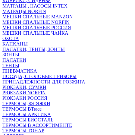
КОВРИКИ, СИДЕНЬЯ
МАТРАЦЫ , НАСОСЫ INTEX
МАТРАЦЫ NORFIN
МЕШКИ СПАЛЬНЫЕ MANZON
МЕШКИ СПАЛЬНЫЕ NORFIN
МЕШКИ СПАЛЬНЫЕ РОССИЯ
МЕШКИ СПАЛЬНЫЕ ЧАЙКА
ОХОТА
КАПКАНЫ
ПАЛАТКИ, ТЕНТЫ, ЗОНТЫ
ЗОНТЫ
ПАЛАТКИ
ТЕНТЫ
ПНЕВМАТИКА
ПОСУДА, СТОЛОВЫЕ ПРИБОРЫ
ПРИНАДЛЕЖНОСТИ ДЛЯ РОЗЖИГА
РЮКЗАКИ, СУМКИ
РЮКЗАКИ NORFIN
РЮКЗАКИ РОССИЯ
ТЕРМОСЫ, ФЛЯЖКИ
ТЕРМОСЫ BTrace
ТЕРМОСЫ АРКТИКА
ТЕРМОСЫ БИОСТАЛЬ
ТЕРМОСЫ В АССОРТИМЕНТЕ
ТЕРМОСЫ ТОНАР