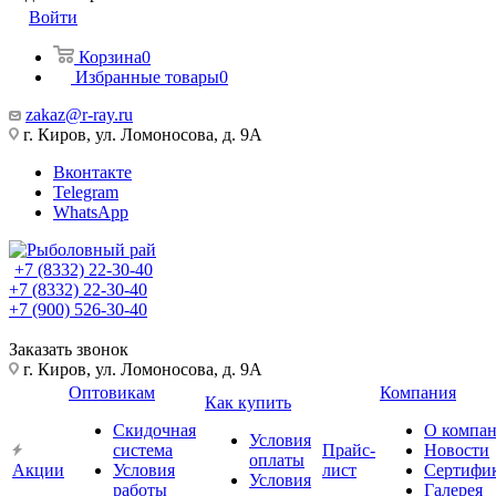
Войти
Корзина
0
Избранные товары
0
zakaz@r-ray.ru
г. Киров, ул. Ломоносова, д. 9А
Вконтакте
Telegram
WhatsApp
+7 (8332) 22-30-40
+7 (8332) 22-30-40
+7 (900) 526-30-40
Заказать звонок
г. Киров, ул. Ломоносова, д. 9А
Оптовикам
Компания
Как купить
Скидочная
О компа
Условия
система
Прайс-
Новости
оплаты
Акции
Условия
лист
Сертифи
Условия
работы
Галерея