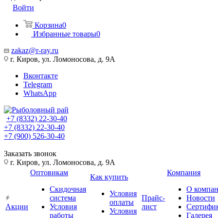
Войти
Корзина
0
Избранные товары
0
zakaz@r-ray.ru
г. Киров, ул. Ломоносова, д. 9А
Вконтакте
Telegram
WhatsApp
+7 (8332) 22-30-40
+7 (8332) 22-30-40
+7 (900) 526-30-40
Заказать звонок
г. Киров, ул. Ломоносова, д. 9А
Оптовикам
Компания
Как купить
Скидочная
О компа
Условия
система
Прайс-
Новости
оплаты
Акции
Условия
лист
Сертифи
Условия
работы
Галерея