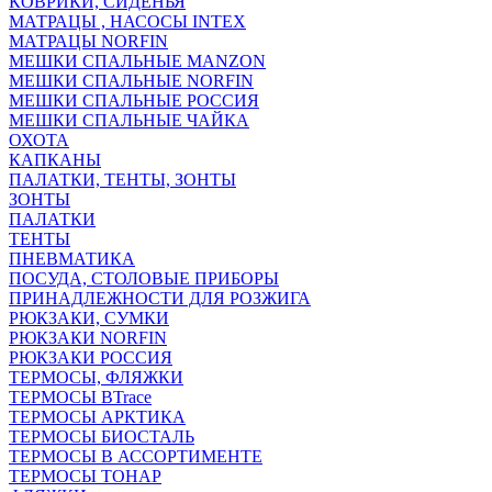
КОВРИКИ, СИДЕНЬЯ
МАТРАЦЫ , НАСОСЫ INTEX
МАТРАЦЫ NORFIN
МЕШКИ СПАЛЬНЫЕ MANZON
МЕШКИ СПАЛЬНЫЕ NORFIN
МЕШКИ СПАЛЬНЫЕ РОССИЯ
МЕШКИ СПАЛЬНЫЕ ЧАЙКА
ОХОТА
КАПКАНЫ
ПАЛАТКИ, ТЕНТЫ, ЗОНТЫ
ЗОНТЫ
ПАЛАТКИ
ТЕНТЫ
ПНЕВМАТИКА
ПОСУДА, СТОЛОВЫЕ ПРИБОРЫ
ПРИНАДЛЕЖНОСТИ ДЛЯ РОЗЖИГА
РЮКЗАКИ, СУМКИ
РЮКЗАКИ NORFIN
РЮКЗАКИ РОССИЯ
ТЕРМОСЫ, ФЛЯЖКИ
ТЕРМОСЫ BTrace
ТЕРМОСЫ АРКТИКА
ТЕРМОСЫ БИОСТАЛЬ
ТЕРМОСЫ В АССОРТИМЕНТЕ
ТЕРМОСЫ ТОНАР