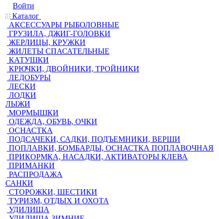
Войти
Каталог
АКСЕССУАРЫ РЫБОЛОВНЫЕ
ГРУЗИЛА, ДЖИГ-ГОЛОВКИ
ЖЕРЛИЦЫ, КРУЖКИ
ЖИЛЕТЫ СПАСАТЕЛЬНЫЕ
КАТУШКИ
КРЮЧКИ, ДВОЙНИКИ, ТРОЙНИКИ
ЛЕДОБУРЫ
ЛЕСКИ
ЛОДКИ
ЛЫЖИ
МОРМЫШКИ
ОДЕЖДА, ОБУВЬ, ОЧКИ
ОСНАСТКА
ПОДСАЧЕКИ, САДКИ, ПОДЪЕМНИКИ, ВЕРШИ
ПОПЛАВКИ, БОМБАРДЫ, ОСНАСТКА ПОПЛАВОЧНАЯ
ПРИКОРМКА, НАСАДКИ, АКТИВАТОРЫ КЛЕВА
ПРИМАНКИ
РАСПРОДАЖА
САНКИ
СТОРОЖКИ, ШЕСТИКИ
ТУРИЗМ, ОТДЫХ И ОХОТА
УДИЛИЩА
УДИЛИЩА ЗИМНИЕ