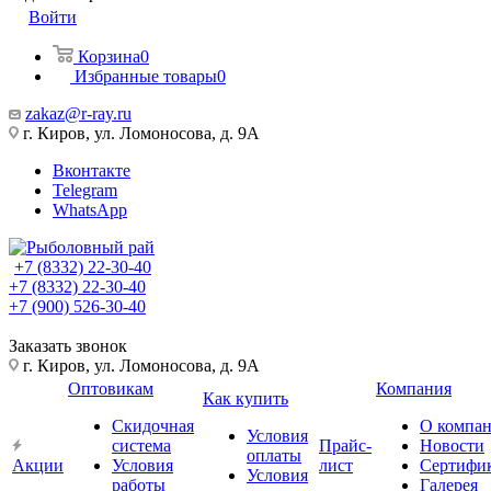
Войти
Корзина
0
Избранные товары
0
zakaz@r-ray.ru
г. Киров, ул. Ломоносова, д. 9А
Вконтакте
Telegram
WhatsApp
+7 (8332) 22-30-40
+7 (8332) 22-30-40
+7 (900) 526-30-40
Заказать звонок
г. Киров, ул. Ломоносова, д. 9А
Оптовикам
Компания
Как купить
Скидочная
О компа
Условия
система
Прайс-
Новости
оплаты
Акции
Условия
лист
Сертифи
Условия
работы
Галерея