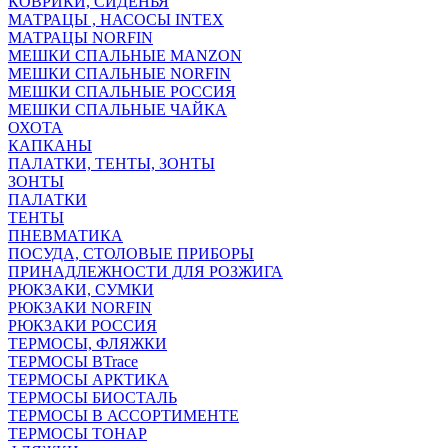
КОВРИКИ, СИДЕНЬЯ
МАТРАЦЫ , НАСОСЫ INTEX
МАТРАЦЫ NORFIN
МЕШКИ СПАЛЬНЫЕ MANZON
МЕШКИ СПАЛЬНЫЕ NORFIN
МЕШКИ СПАЛЬНЫЕ РОССИЯ
МЕШКИ СПАЛЬНЫЕ ЧАЙКА
ОХОТА
КАПКАНЫ
ПАЛАТКИ, ТЕНТЫ, ЗОНТЫ
ЗОНТЫ
ПАЛАТКИ
ТЕНТЫ
ПНЕВМАТИКА
ПОСУДА, СТОЛОВЫЕ ПРИБОРЫ
ПРИНАДЛЕЖНОСТИ ДЛЯ РОЗЖИГА
РЮКЗАКИ, СУМКИ
РЮКЗАКИ NORFIN
РЮКЗАКИ РОССИЯ
ТЕРМОСЫ, ФЛЯЖКИ
ТЕРМОСЫ BTrace
ТЕРМОСЫ АРКТИКА
ТЕРМОСЫ БИОСТАЛЬ
ТЕРМОСЫ В АССОРТИМЕНТЕ
ТЕРМОСЫ ТОНАР