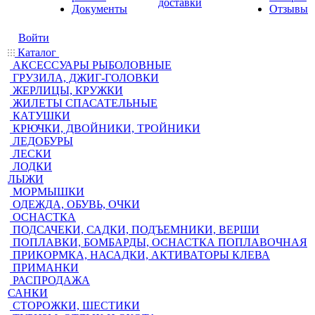
доставки
Документы
Отзывы
Войти
Каталог
АКСЕССУАРЫ РЫБОЛОВНЫЕ
ГРУЗИЛА, ДЖИГ-ГОЛОВКИ
ЖЕРЛИЦЫ, КРУЖКИ
ЖИЛЕТЫ СПАСАТЕЛЬНЫЕ
КАТУШКИ
КРЮЧКИ, ДВОЙНИКИ, ТРОЙНИКИ
ЛЕДОБУРЫ
ЛЕСКИ
ЛОДКИ
ЛЫЖИ
МОРМЫШКИ
ОДЕЖДА, ОБУВЬ, ОЧКИ
ОСНАСТКА
ПОДСАЧЕКИ, САДКИ, ПОДЪЕМНИКИ, ВЕРШИ
ПОПЛАВКИ, БОМБАРДЫ, ОСНАСТКА ПОПЛАВОЧНАЯ
ПРИКОРМКА, НАСАДКИ, АКТИВАТОРЫ КЛЕВА
ПРИМАНКИ
РАСПРОДАЖА
САНКИ
СТОРОЖКИ, ШЕСТИКИ