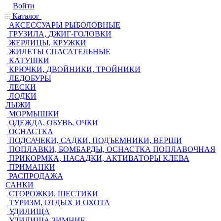
Войти
Каталог
АКСЕССУАРЫ РЫБОЛОВНЫЕ
ГРУЗИЛА, ДЖИГ-ГОЛОВКИ
ЖЕРЛИЦЫ, КРУЖКИ
ЖИЛЕТЫ СПАСАТЕЛЬНЫЕ
КАТУШКИ
КРЮЧКИ, ДВОЙНИКИ, ТРОЙНИКИ
ЛЕДОБУРЫ
ЛЕСКИ
ЛОДКИ
ЛЫЖИ
МОРМЫШКИ
ОДЕЖДА, ОБУВЬ, ОЧКИ
ОСНАСТКА
ПОДСАЧЕКИ, САДКИ, ПОДЪЕМНИКИ, ВЕРШИ
ПОПЛАВКИ, БОМБАРДЫ, ОСНАСТКА ПОПЛАВОЧНАЯ
ПРИКОРМКА, НАСАДКИ, АКТИВАТОРЫ КЛЕВА
ПРИМАНКИ
РАСПРОДАЖА
САНКИ
СТОРОЖКИ, ШЕСТИКИ
ТУРИЗМ, ОТДЫХ И ОХОТА
УДИЛИЩА
УДИЛИЩА ЗИМНИЕ