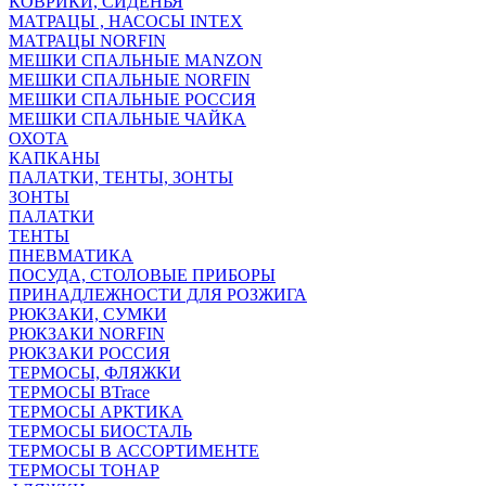
КОВРИКИ, СИДЕНЬЯ
МАТРАЦЫ , НАСОСЫ INTEX
МАТРАЦЫ NORFIN
МЕШКИ СПАЛЬНЫЕ MANZON
МЕШКИ СПАЛЬНЫЕ NORFIN
МЕШКИ СПАЛЬНЫЕ РОССИЯ
МЕШКИ СПАЛЬНЫЕ ЧАЙКА
ОХОТА
КАПКАНЫ
ПАЛАТКИ, ТЕНТЫ, ЗОНТЫ
ЗОНТЫ
ПАЛАТКИ
ТЕНТЫ
ПНЕВМАТИКА
ПОСУДА, СТОЛОВЫЕ ПРИБОРЫ
ПРИНАДЛЕЖНОСТИ ДЛЯ РОЗЖИГА
РЮКЗАКИ, СУМКИ
РЮКЗАКИ NORFIN
РЮКЗАКИ РОССИЯ
ТЕРМОСЫ, ФЛЯЖКИ
ТЕРМОСЫ BTrace
ТЕРМОСЫ АРКТИКА
ТЕРМОСЫ БИОСТАЛЬ
ТЕРМОСЫ В АССОРТИМЕНТЕ
ТЕРМОСЫ ТОНАР