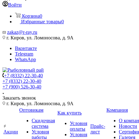
Войти
Корзина
0
Избранные товары
0
zakaz@r-ray.ru
г. Киров, ул. Ломоносова, д. 9А
Вконтакте
Telegram
WhatsApp
+7 (8332) 22-30-40
+7 (8332) 22-30-40
+7 (900) 526-30-40
Заказать звонок
г. Киров, ул. Ломоносова, д. 9А
Оптовикам
Компания
Как купить
Скидочная
О компа
Условия
система
Прайс-
Новости
оплаты
Акции
Условия
лист
Сертифи
Условия
работы
Галерея