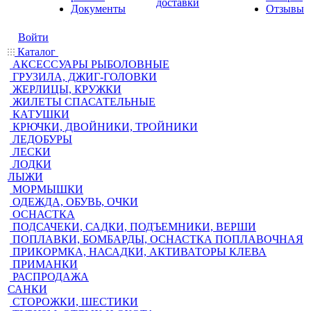
доставки
Документы
Отзывы
Войти
Каталог
АКСЕССУАРЫ РЫБОЛОВНЫЕ
ГРУЗИЛА, ДЖИГ-ГОЛОВКИ
ЖЕРЛИЦЫ, КРУЖКИ
ЖИЛЕТЫ СПАСАТЕЛЬНЫЕ
КАТУШКИ
КРЮЧКИ, ДВОЙНИКИ, ТРОЙНИКИ
ЛЕДОБУРЫ
ЛЕСКИ
ЛОДКИ
ЛЫЖИ
МОРМЫШКИ
ОДЕЖДА, ОБУВЬ, ОЧКИ
ОСНАСТКА
ПОДСАЧЕКИ, САДКИ, ПОДЪЕМНИКИ, ВЕРШИ
ПОПЛАВКИ, БОМБАРДЫ, ОСНАСТКА ПОПЛАВОЧНАЯ
ПРИКОРМКА, НАСАДКИ, АКТИВАТОРЫ КЛЕВА
ПРИМАНКИ
РАСПРОДАЖА
САНКИ
СТОРОЖКИ, ШЕСТИКИ