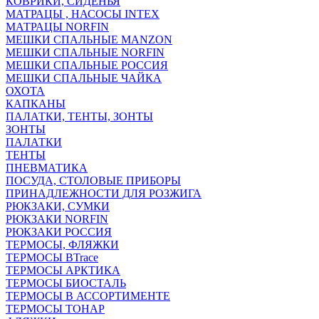
КОВРИКИ, СИДЕНЬЯ
МАТРАЦЫ , НАСОСЫ INTEX
МАТРАЦЫ NORFIN
МЕШКИ СПАЛЬНЫЕ MANZON
МЕШКИ СПАЛЬНЫЕ NORFIN
МЕШКИ СПАЛЬНЫЕ РОССИЯ
МЕШКИ СПАЛЬНЫЕ ЧАЙКА
ОХОТА
КАПКАНЫ
ПАЛАТКИ, ТЕНТЫ, ЗОНТЫ
ЗОНТЫ
ПАЛАТКИ
ТЕНТЫ
ПНЕВМАТИКА
ПОСУДА, СТОЛОВЫЕ ПРИБОРЫ
ПРИНАДЛЕЖНОСТИ ДЛЯ РОЗЖИГА
РЮКЗАКИ, СУМКИ
РЮКЗАКИ NORFIN
РЮКЗАКИ РОССИЯ
ТЕРМОСЫ, ФЛЯЖКИ
ТЕРМОСЫ BTrace
ТЕРМОСЫ АРКТИКА
ТЕРМОСЫ БИОСТАЛЬ
ТЕРМОСЫ В АССОРТИМЕНТЕ
ТЕРМОСЫ ТОНАР