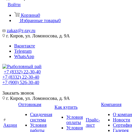
Войти
Корзина
0
Избранные товары
0
zakaz@r-ray.ru
г. Киров, ул. Ломоносова, д. 9А
Вконтакте
Telegram
WhatsApp
+7 (8332) 22-30-40
+7 (8332) 22-30-40
+7 (900) 526-30-40
Заказать звонок
г. Киров, ул. Ломоносова, д. 9А
Оптовикам
Компания
Как купить
Скидочная
О компа
Условия
система
Прайс-
Новости
оплаты
Акции
Условия
лист
Сертифи
Условия
работы
Галерея