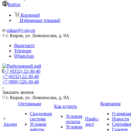
Войти
Корзина
0
Избранные товары
0
zakaz@r-ray.ru
г. Киров, ул. Ломоносова, д. 9А
Вконтакте
Telegram
WhatsApp
+7 (8332) 22-30-40
+7 (8332) 22-30-40
+7 (900) 526-30-40
Заказать звонок
г. Киров, ул. Ломоносова, д. 9А
Оптовикам
Компания
Как купить
Скидочная
О компа
Условия
система
Прайс-
Новости
оплаты
Акции
Условия
лист
Сертифи
Условия
работы
Галерея