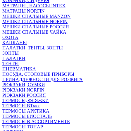
КОВРИКИ, СИДЕНЬЯ
МАТРАЦЫ , НАСОСЫ INTEX
МАТРАЦЫ NORFIN
МЕШКИ СПАЛЬНЫЕ MANZON
МЕШКИ СПАЛЬНЫЕ NORFIN
МЕШКИ СПАЛЬНЫЕ РОССИЯ
МЕШКИ СПАЛЬНЫЕ ЧАЙКА
ОХОТА
КАПКАНЫ
ПАЛАТКИ, ТЕНТЫ, ЗОНТЫ
ЗОНТЫ
ПАЛАТКИ
ТЕНТЫ
ПНЕВМАТИКА
ПОСУДА, СТОЛОВЫЕ ПРИБОРЫ
ПРИНАДЛЕЖНОСТИ ДЛЯ РОЗЖИГА
РЮКЗАКИ, СУМКИ
РЮКЗАКИ NORFIN
РЮКЗАКИ РОССИЯ
ТЕРМОСЫ, ФЛЯЖКИ
ТЕРМОСЫ BTrace
ТЕРМОСЫ АРКТИКА
ТЕРМОСЫ БИОСТАЛЬ
ТЕРМОСЫ В АССОРТИМЕНТЕ
ТЕРМОСЫ ТОНАР