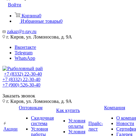
Войти
Корзина
0
Избранные товары
0
zakaz@r-ray.ru
г. Киров, ул. Ломоносова, д. 9А
Вконтакте
Telegram
WhatsApp
+7 (8332) 22-30-40
+7 (8332) 22-30-40
+7 (900) 526-30-40
Заказать звонок
г. Киров, ул. Ломоносова, д. 9А
Оптовикам
Компания
Как купить
Скидочная
О компа
Условия
система
Прайс-
Новости
оплаты
Акции
Условия
лист
Сертифи
Условия
работы
Галерея