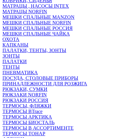
КОВРИКИ, СИДЕНЬЯ
МАТРАЦЫ , НАСОСЫ INTEX
МАТРАЦЫ NORFIN
МЕШКИ СПАЛЬНЫЕ MANZON
МЕШКИ СПАЛЬНЫЕ NORFIN
МЕШКИ СПАЛЬНЫЕ РОССИЯ
МЕШКИ СПАЛЬНЫЕ ЧАЙКА
ОХОТА
КАПКАНЫ
ПАЛАТКИ, ТЕНТЫ, ЗОНТЫ
ЗОНТЫ
ПАЛАТКИ
ТЕНТЫ
ПНЕВМАТИКА
ПОСУДА, СТОЛОВЫЕ ПРИБОРЫ
ПРИНАДЛЕЖНОСТИ ДЛЯ РОЗЖИГА
РЮКЗАКИ, СУМКИ
РЮКЗАКИ NORFIN
РЮКЗАКИ РОССИЯ
ТЕРМОСЫ, ФЛЯЖКИ
ТЕРМОСЫ BTrace
ТЕРМОСЫ АРКТИКА
ТЕРМОСЫ БИОСТАЛЬ
ТЕРМОСЫ В АССОРТИМЕНТЕ
ТЕРМОСЫ ТОНАР