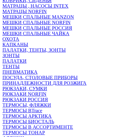
КОВРИКИ, СИДЕНЬЯ
МАТРАЦЫ , НАСОСЫ INTEX
МАТРАЦЫ NORFIN
МЕШКИ СПАЛЬНЫЕ MANZON
МЕШКИ СПАЛЬНЫЕ NORFIN
МЕШКИ СПАЛЬНЫЕ РОССИЯ
МЕШКИ СПАЛЬНЫЕ ЧАЙКА
ОХОТА
КАПКАНЫ
ПАЛАТКИ, ТЕНТЫ, ЗОНТЫ
ЗОНТЫ
ПАЛАТКИ
ТЕНТЫ
ПНЕВМАТИКА
ПОСУДА, СТОЛОВЫЕ ПРИБОРЫ
ПРИНАДЛЕЖНОСТИ ДЛЯ РОЗЖИГА
РЮКЗАКИ, СУМКИ
РЮКЗАКИ NORFIN
РЮКЗАКИ РОССИЯ
ТЕРМОСЫ, ФЛЯЖКИ
ТЕРМОСЫ BTrace
ТЕРМОСЫ АРКТИКА
ТЕРМОСЫ БИОСТАЛЬ
ТЕРМОСЫ В АССОРТИМЕНТЕ
ТЕРМОСЫ ТОНАР