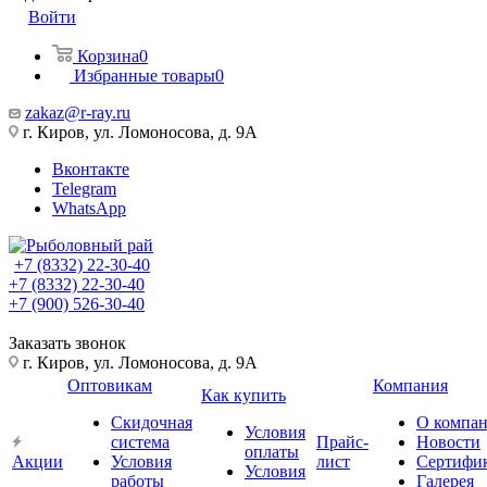
Войти
Корзина
0
Избранные товары
0
zakaz@r-ray.ru
г. Киров, ул. Ломоносова, д. 9А
Вконтакте
Telegram
WhatsApp
+7 (8332) 22-30-40
+7 (8332) 22-30-40
+7 (900) 526-30-40
Заказать звонок
г. Киров, ул. Ломоносова, д. 9А
Оптовикам
Компания
Как купить
Скидочная
О компа
Условия
система
Прайс-
Новости
оплаты
Акции
Условия
лист
Сертифи
Условия
работы
Галерея