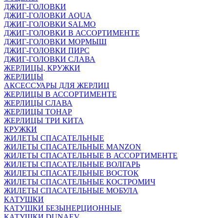
ДЖИГ-ГОЛОВКИ
ДЖИГ-ГОЛОВКИ AQUA
ДЖИГ-ГОЛОВКИ SALMO
ДЖИГ-ГОЛОВКИ В АССОРТИМЕНТЕ
ДЖИГ-ГОЛОВКИ МОРМЫШ
ДЖИГ-ГОЛОВКИ ПИРС
ДЖИГ-ГОЛОВКИ СЛАВА
ЖЕРЛИЦЫ, КРУЖКИ
ЖЕРЛИЦЫ
АКСЕССУАРЫ ДЛЯ ЖЕРЛИЦ
ЖЕРЛИЦЫ В АССОРТИМЕНТЕ
ЖЕРЛИЦЫ СЛАВА
ЖЕРЛИЦЫ ТОНАР
ЖЕРЛИЦЫ ТРИ КИТА
КРУЖКИ
ЖИЛЕТЫ СПАСАТЕЛЬНЫЕ
ЖИЛЕТЫ СПАСАТЕЛЬНЫЕ MANZON
ЖИЛЕТЫ СПАСАТЕЛЬНЫЕ В АССОРТИМЕНТЕ
ЖИЛЕТЫ СПАСАТЕЛЬНЫЕ ВОЛГАРЬ
ЖИЛЕТЫ СПАСАТЕЛЬНЫЕ ВОСТОК
ЖИЛЕТЫ СПАСАТЕЛЬНЫЕ КОСТРОМИЧ
ЖИЛЕТЫ СПАСАТЕЛЬНЫЕ МОБУЛА
КАТУШКИ
КАТУШКИ БЕЗЫНЕРЦИОННЫЕ
КАТУШКИ DUNAEV