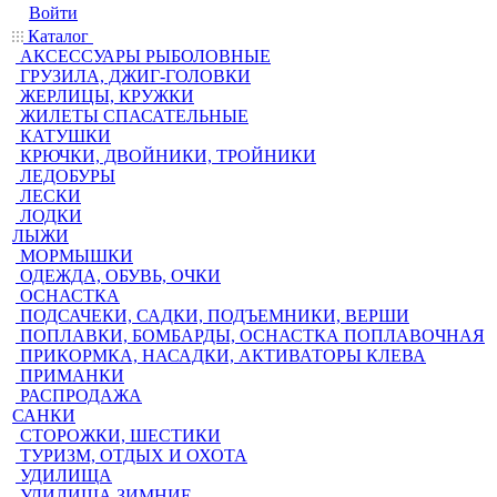
Войти
Каталог
АКСЕССУАРЫ РЫБОЛОВНЫЕ
ГРУЗИЛА, ДЖИГ-ГОЛОВКИ
ЖЕРЛИЦЫ, КРУЖКИ
ЖИЛЕТЫ СПАСАТЕЛЬНЫЕ
КАТУШКИ
КРЮЧКИ, ДВОЙНИКИ, ТРОЙНИКИ
ЛЕДОБУРЫ
ЛЕСКИ
ЛОДКИ
ЛЫЖИ
МОРМЫШКИ
ОДЕЖДА, ОБУВЬ, ОЧКИ
ОСНАСТКА
ПОДСАЧЕКИ, САДКИ, ПОДЪЕМНИКИ, ВЕРШИ
ПОПЛАВКИ, БОМБАРДЫ, ОСНАСТКА ПОПЛАВОЧНАЯ
ПРИКОРМКА, НАСАДКИ, АКТИВАТОРЫ КЛЕВА
ПРИМАНКИ
РАСПРОДАЖА
САНКИ
СТОРОЖКИ, ШЕСТИКИ
ТУРИЗМ, ОТДЫХ И ОХОТА
УДИЛИЩА
УДИЛИЩА ЗИМНИЕ