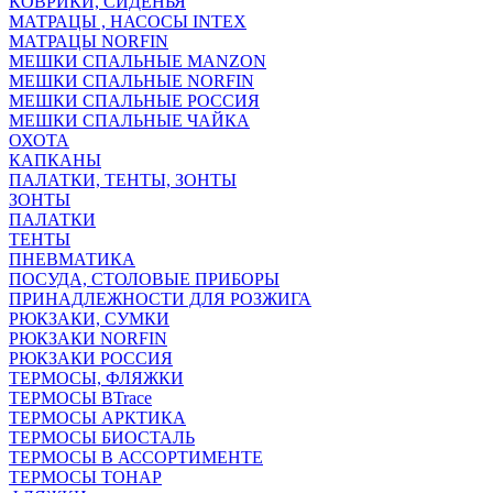
КОВРИКИ, СИДЕНЬЯ
МАТРАЦЫ , НАСОСЫ INTEX
МАТРАЦЫ NORFIN
МЕШКИ СПАЛЬНЫЕ MANZON
МЕШКИ СПАЛЬНЫЕ NORFIN
МЕШКИ СПАЛЬНЫЕ РОССИЯ
МЕШКИ СПАЛЬНЫЕ ЧАЙКА
ОХОТА
КАПКАНЫ
ПАЛАТКИ, ТЕНТЫ, ЗОНТЫ
ЗОНТЫ
ПАЛАТКИ
ТЕНТЫ
ПНЕВМАТИКА
ПОСУДА, СТОЛОВЫЕ ПРИБОРЫ
ПРИНАДЛЕЖНОСТИ ДЛЯ РОЗЖИГА
РЮКЗАКИ, СУМКИ
РЮКЗАКИ NORFIN
РЮКЗАКИ РОССИЯ
ТЕРМОСЫ, ФЛЯЖКИ
ТЕРМОСЫ BTrace
ТЕРМОСЫ АРКТИКА
ТЕРМОСЫ БИОСТАЛЬ
ТЕРМОСЫ В АССОРТИМЕНТЕ
ТЕРМОСЫ ТОНАР