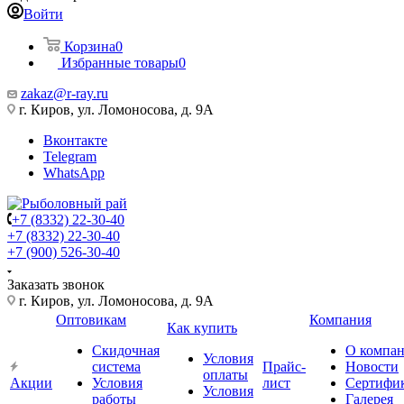
Войти
Корзина
0
Избранные товары
0
zakaz@r-ray.ru
г. Киров, ул. Ломоносова, д. 9А
Вконтакте
Telegram
WhatsApp
+7 (8332) 22-30-40
+7 (8332) 22-30-40
+7 (900) 526-30-40
Заказать звонок
г. Киров, ул. Ломоносова, д. 9А
Оптовикам
Компания
Как купить
Скидочная
О компа
Условия
система
Прайс-
Новости
оплаты
Акции
Условия
лист
Сертифи
Условия
работы
Галерея