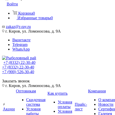
Войти
Корзина
0
Избранные товары
0
zakaz@r-ray.ru
г. Киров, ул. Ломоносова, д. 9А
Вконтакте
Telegram
WhatsApp
+7 (8332) 22-30-40
+7 (8332) 22-30-40
+7 (900) 526-30-40
Заказать звонок
г. Киров, ул. Ломоносова, д. 9А
Оптовикам
Компания
Как купить
Скидочная
О компа
Условия
система
Прайс-
Новости
оплаты
Акции
Условия
лист
Сертифи
Условия
работы
Галерея