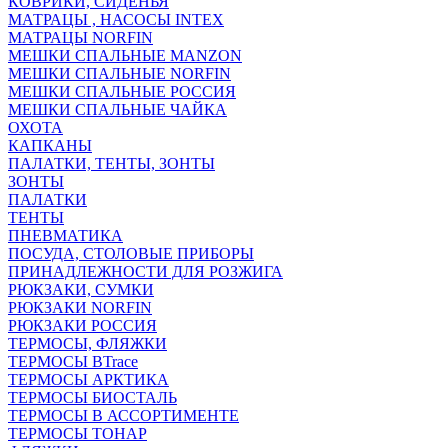
КОВРИКИ, СИДЕНЬЯ
МАТРАЦЫ , НАСОСЫ INTEX
МАТРАЦЫ NORFIN
МЕШКИ СПАЛЬНЫЕ MANZON
МЕШКИ СПАЛЬНЫЕ NORFIN
МЕШКИ СПАЛЬНЫЕ РОССИЯ
МЕШКИ СПАЛЬНЫЕ ЧАЙКА
ОХОТА
КАПКАНЫ
ПАЛАТКИ, ТЕНТЫ, ЗОНТЫ
ЗОНТЫ
ПАЛАТКИ
ТЕНТЫ
ПНЕВМАТИКА
ПОСУДА, СТОЛОВЫЕ ПРИБОРЫ
ПРИНАДЛЕЖНОСТИ ДЛЯ РОЗЖИГА
РЮКЗАКИ, СУМКИ
РЮКЗАКИ NORFIN
РЮКЗАКИ РОССИЯ
ТЕРМОСЫ, ФЛЯЖКИ
ТЕРМОСЫ BTrace
ТЕРМОСЫ АРКТИКА
ТЕРМОСЫ БИОСТАЛЬ
ТЕРМОСЫ В АССОРТИМЕНТЕ
ТЕРМОСЫ ТОНАР