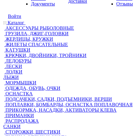
доставки
Документы
Отзывы
Войти
Каталог
АКСЕССУАРЫ РЫБОЛОВНЫЕ
ГРУЗИЛА, ДЖИГ-ГОЛОВКИ
ЖЕРЛИЦЫ, КРУЖКИ
ЖИЛЕТЫ СПАСАТЕЛЬНЫЕ
КАТУШКИ
КРЮЧКИ, ДВОЙНИКИ, ТРОЙНИКИ
ЛЕДОБУРЫ
ЛЕСКИ
ЛОДКИ
ЛЫЖИ
МОРМЫШКИ
ОДЕЖДА, ОБУВЬ, ОЧКИ
ОСНАСТКА
ПОДСАЧЕКИ, САДКИ, ПОДЪЕМНИКИ, ВЕРШИ
ПОПЛАВКИ, БОМБАРДЫ, ОСНАСТКА ПОПЛАВОЧНАЯ
ПРИКОРМКА, НАСАДКИ, АКТИВАТОРЫ КЛЕВА
ПРИМАНКИ
РАСПРОДАЖА
САНКИ
СТОРОЖКИ, ШЕСТИКИ