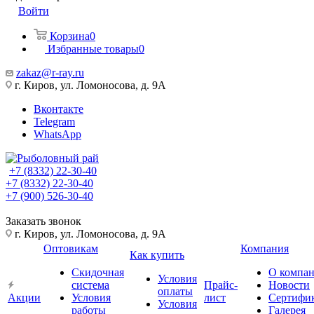
Войти
Корзина
0
Избранные товары
0
zakaz@r-ray.ru
г. Киров, ул. Ломоносова, д. 9А
Вконтакте
Telegram
WhatsApp
+7 (8332) 22-30-40
+7 (8332) 22-30-40
+7 (900) 526-30-40
Заказать звонок
г. Киров, ул. Ломоносова, д. 9А
Оптовикам
Компания
Как купить
Скидочная
О компа
Условия
система
Прайс-
Новости
оплаты
Акции
Условия
лист
Сертифи
Условия
работы
Галерея