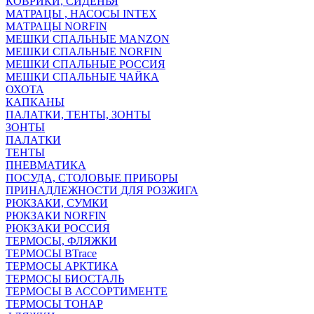
КОВРИКИ, СИДЕНЬЯ
МАТРАЦЫ , НАСОСЫ INTEX
МАТРАЦЫ NORFIN
МЕШКИ СПАЛЬНЫЕ MANZON
МЕШКИ СПАЛЬНЫЕ NORFIN
МЕШКИ СПАЛЬНЫЕ РОССИЯ
МЕШКИ СПАЛЬНЫЕ ЧАЙКА
ОХОТА
КАПКАНЫ
ПАЛАТКИ, ТЕНТЫ, ЗОНТЫ
ЗОНТЫ
ПАЛАТКИ
ТЕНТЫ
ПНЕВМАТИКА
ПОСУДА, СТОЛОВЫЕ ПРИБОРЫ
ПРИНАДЛЕЖНОСТИ ДЛЯ РОЗЖИГА
РЮКЗАКИ, СУМКИ
РЮКЗАКИ NORFIN
РЮКЗАКИ РОССИЯ
ТЕРМОСЫ, ФЛЯЖКИ
ТЕРМОСЫ BTrace
ТЕРМОСЫ АРКТИКА
ТЕРМОСЫ БИОСТАЛЬ
ТЕРМОСЫ В АССОРТИМЕНТЕ
ТЕРМОСЫ ТОНАР