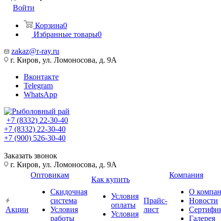
Войти
Корзина
0
Избранные товары
0
zakaz@r-ray.ru
г. Киров, ул. Ломоносова, д. 9А
Вконтакте
Telegram
WhatsApp
+7 (8332) 22-30-40
+7 (8332) 22-30-40
+7 (900) 526-30-40
Заказать звонок
г. Киров, ул. Ломоносова, д. 9А
Оптовикам
Компания
Как купить
Скидочная
О компа
Условия
система
Прайс-
Новости
оплаты
Акции
Условия
лист
Сертифи
Условия
работы
Галерея