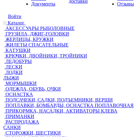
доставки
Документы
Отзывы
Войти
Каталог
АКСЕССУАРЫ РЫБОЛОВНЫЕ
ГРУЗИЛА, ДЖИГ-ГОЛОВКИ
ЖЕРЛИЦЫ, КРУЖКИ
ЖИЛЕТЫ СПАСАТЕЛЬНЫЕ
КАТУШКИ
КРЮЧКИ, ДВОЙНИКИ, ТРОЙНИКИ
ЛЕДОБУРЫ
ЛЕСКИ
ЛОДКИ
ЛЫЖИ
МОРМЫШКИ
ОДЕЖДА, ОБУВЬ, ОЧКИ
ОСНАСТКА
ПОДСАЧЕКИ, САДКИ, ПОДЪЕМНИКИ, ВЕРШИ
ПОПЛАВКИ, БОМБАРДЫ, ОСНАСТКА ПОПЛАВОЧНАЯ
ПРИКОРМКА, НАСАДКИ, АКТИВАТОРЫ КЛЕВА
ПРИМАНКИ
РАСПРОДАЖА
САНКИ
СТОРОЖКИ, ШЕСТИКИ