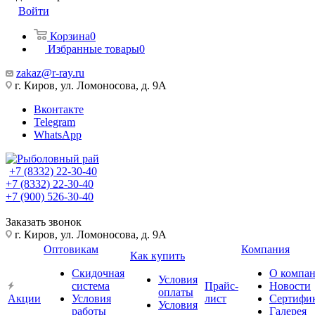
Войти
Корзина
0
Избранные товары
0
zakaz@r-ray.ru
г. Киров, ул. Ломоносова, д. 9А
Вконтакте
Telegram
WhatsApp
+7 (8332) 22-30-40
+7 (8332) 22-30-40
+7 (900) 526-30-40
Заказать звонок
г. Киров, ул. Ломоносова, д. 9А
Оптовикам
Компания
Как купить
Скидочная
О компа
Условия
система
Прайс-
Новости
оплаты
Акции
Условия
лист
Сертифи
Условия
работы
Галерея