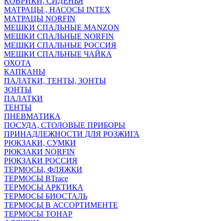
КОВРИКИ, СИДЕНЬЯ
МАТРАЦЫ , НАСОСЫ INTEX
МАТРАЦЫ NORFIN
МЕШКИ СПАЛЬНЫЕ MANZON
МЕШКИ СПАЛЬНЫЕ NORFIN
МЕШКИ СПАЛЬНЫЕ РОССИЯ
МЕШКИ СПАЛЬНЫЕ ЧАЙКА
ОХОТА
КАПКАНЫ
ПАЛАТКИ, ТЕНТЫ, ЗОНТЫ
ЗОНТЫ
ПАЛАТКИ
ТЕНТЫ
ПНЕВМАТИКА
ПОСУДА, СТОЛОВЫЕ ПРИБОРЫ
ПРИНАДЛЕЖНОСТИ ДЛЯ РОЗЖИГА
РЮКЗАКИ, СУМКИ
РЮКЗАКИ NORFIN
РЮКЗАКИ РОССИЯ
ТЕРМОСЫ, ФЛЯЖКИ
ТЕРМОСЫ BTrace
ТЕРМОСЫ АРКТИКА
ТЕРМОСЫ БИОСТАЛЬ
ТЕРМОСЫ В АССОРТИМЕНТЕ
ТЕРМОСЫ ТОНАР