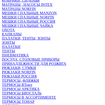
КОВРИКИ, СИДЕНЬЯ
МАТРАЦЫ , НАСОСЫ INTEX
МАТРАЦЫ NORFIN
МЕШКИ СПАЛЬНЫЕ MANZON
МЕШКИ СПАЛЬНЫЕ NORFIN
МЕШКИ СПАЛЬНЫЕ РОССИЯ
МЕШКИ СПАЛЬНЫЕ ЧАЙКА
ОХОТА
КАПКАНЫ
ПАЛАТКИ, ТЕНТЫ, ЗОНТЫ
ЗОНТЫ
ПАЛАТКИ
ТЕНТЫ
ПНЕВМАТИКА
ПОСУДА, СТОЛОВЫЕ ПРИБОРЫ
ПРИНАДЛЕЖНОСТИ ДЛЯ РОЗЖИГА
РЮКЗАКИ, СУМКИ
РЮКЗАКИ NORFIN
РЮКЗАКИ РОССИЯ
ТЕРМОСЫ, ФЛЯЖКИ
ТЕРМОСЫ BTrace
ТЕРМОСЫ АРКТИКА
ТЕРМОСЫ БИОСТАЛЬ
ТЕРМОСЫ В АССОРТИМЕНТЕ
ТЕРМОСЫ ТОНАР