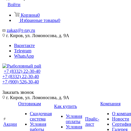
Войти
Корзина
0
Избранные товары
0
zakaz@r-ray.ru
г. Киров, ул. Ломоносова, д. 9А
Вконтакте
Telegram
WhatsApp
+7 (8332) 22-30-40
+7 (8332) 22-30-40
+7 (900) 526-30-40
Заказать звонок
г. Киров, ул. Ломоносова, д. 9А
Оптовикам
Компания
Как купить
Скидочная
О компа
Условия
система
Прайс-
Новости
оплаты
Акции
Условия
лист
Сертифи
Условия
работы
Галерея