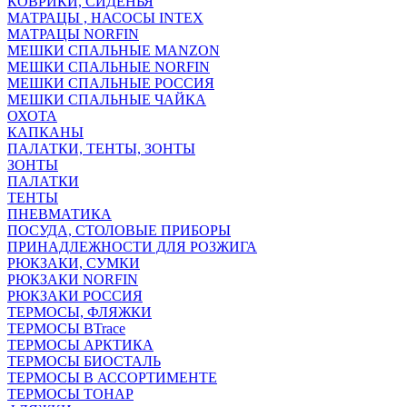
КОВРИКИ, СИДЕНЬЯ
МАТРАЦЫ , НАСОСЫ INTEX
МАТРАЦЫ NORFIN
МЕШКИ СПАЛЬНЫЕ MANZON
МЕШКИ СПАЛЬНЫЕ NORFIN
МЕШКИ СПАЛЬНЫЕ РОССИЯ
МЕШКИ СПАЛЬНЫЕ ЧАЙКА
ОХОТА
КАПКАНЫ
ПАЛАТКИ, ТЕНТЫ, ЗОНТЫ
ЗОНТЫ
ПАЛАТКИ
ТЕНТЫ
ПНЕВМАТИКА
ПОСУДА, СТОЛОВЫЕ ПРИБОРЫ
ПРИНАДЛЕЖНОСТИ ДЛЯ РОЗЖИГА
РЮКЗАКИ, СУМКИ
РЮКЗАКИ NORFIN
РЮКЗАКИ РОССИЯ
ТЕРМОСЫ, ФЛЯЖКИ
ТЕРМОСЫ BTrace
ТЕРМОСЫ АРКТИКА
ТЕРМОСЫ БИОСТАЛЬ
ТЕРМОСЫ В АССОРТИМЕНТЕ
ТЕРМОСЫ ТОНАР