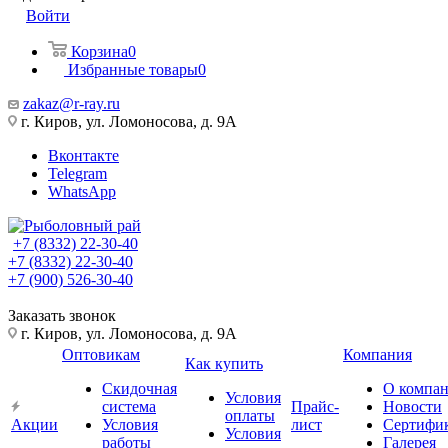
Войти
Корзина
0
Избранные товары
0
zakaz@r-ray.ru
г. Киров, ул. Ломоносова, д. 9А
Вконтакте
Telegram
WhatsApp
+7 (8332) 22-30-40
+7 (8332) 22-30-40
+7 (900) 526-30-40
Заказать звонок
г. Киров, ул. Ломоносова, д. 9А
Оптовикам
Компания
Как купить
Скидочная
О компа
Условия
система
Прайс-
Новости
оплаты
Акции
Условия
лист
Сертифи
Условия
работы
Галерея