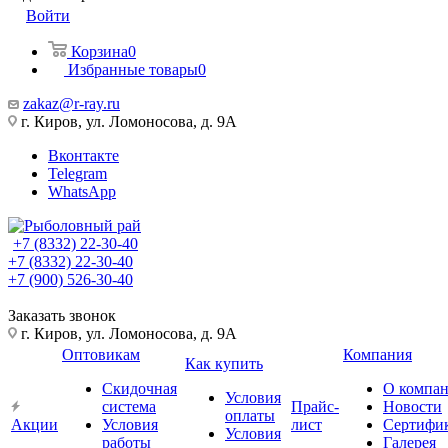
Войти
Корзина
0
Избранные товары
0
zakaz@r-ray.ru
г. Киров, ул. Ломоносова, д. 9А
Вконтакте
Telegram
WhatsApp
+7 (8332) 22-30-40
+7 (8332) 22-30-40
+7 (900) 526-30-40
Заказать звонок
г. Киров, ул. Ломоносова, д. 9А
Оптовикам
Компания
Как купить
Скидочная
О компа
Условия
система
Прайс-
Новости
оплаты
Акции
Условия
лист
Сертифи
Условия
работы
Галерея