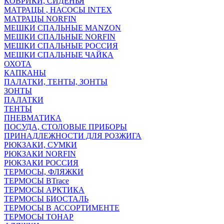
КОВРИКИ, СИДЕНЬЯ
МАТРАЦЫ , НАСОСЫ INTEX
МАТРАЦЫ NORFIN
МЕШКИ СПАЛЬНЫЕ MANZON
МЕШКИ СПАЛЬНЫЕ NORFIN
МЕШКИ СПАЛЬНЫЕ РОССИЯ
МЕШКИ СПАЛЬНЫЕ ЧАЙКА
ОХОТА
КАПКАНЫ
ПАЛАТКИ, ТЕНТЫ, ЗОНТЫ
ЗОНТЫ
ПАЛАТКИ
ТЕНТЫ
ПНЕВМАТИКА
ПОСУДА, СТОЛОВЫЕ ПРИБОРЫ
ПРИНАДЛЕЖНОСТИ ДЛЯ РОЗЖИГА
РЮКЗАКИ, СУМКИ
РЮКЗАКИ NORFIN
РЮКЗАКИ РОССИЯ
ТЕРМОСЫ, ФЛЯЖКИ
ТЕРМОСЫ BTrace
ТЕРМОСЫ АРКТИКА
ТЕРМОСЫ БИОСТАЛЬ
ТЕРМОСЫ В АССОРТИМЕНТЕ
ТЕРМОСЫ ТОНАР