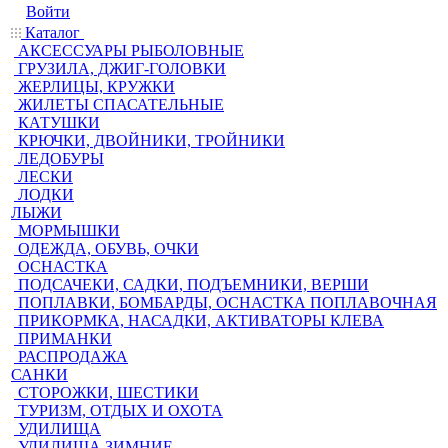
Войти
Каталог
АКСЕССУАРЫ РЫБОЛОВНЫЕ
ГРУЗИЛА, ДЖИГ-ГОЛОВКИ
ЖЕРЛИЦЫ, КРУЖКИ
ЖИЛЕТЫ СПАСАТЕЛЬНЫЕ
КАТУШКИ
КРЮЧКИ, ДВОЙНИКИ, ТРОЙНИКИ
ЛЕДОБУРЫ
ЛЕСКИ
ЛОДКИ
ЛЫЖИ
МОРМЫШКИ
ОДЕЖДА, ОБУВЬ, ОЧКИ
ОСНАСТКА
ПОДСАЧЕКИ, САДКИ, ПОДЪЕМНИКИ, ВЕРШИ
ПОПЛАВКИ, БОМБАРДЫ, ОСНАСТКА ПОПЛАВОЧНАЯ
ПРИКОРМКА, НАСАДКИ, АКТИВАТОРЫ КЛЕВА
ПРИМАНКИ
РАСПРОДАЖА
САНКИ
СТОРОЖКИ, ШЕСТИКИ
ТУРИЗМ, ОТДЫХ И ОХОТА
УДИЛИЩА
УДИЛИЩА ЗИМНИЕ