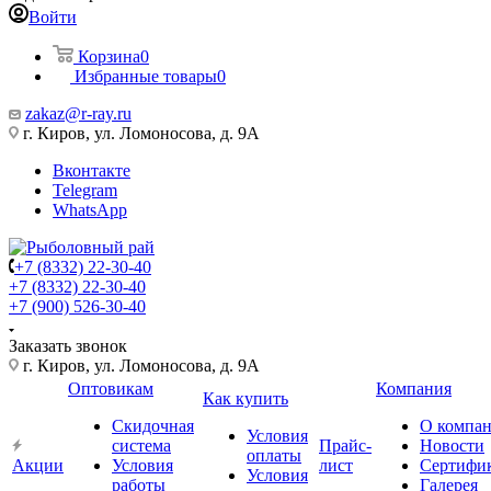
Войти
Корзина
0
Избранные товары
0
zakaz@r-ray.ru
г. Киров, ул. Ломоносова, д. 9А
Вконтакте
Telegram
WhatsApp
+7 (8332) 22-30-40
+7 (8332) 22-30-40
+7 (900) 526-30-40
Заказать звонок
г. Киров, ул. Ломоносова, д. 9А
Оптовикам
Компания
Как купить
Скидочная
О компа
Условия
система
Прайс-
Новости
оплаты
Акции
Условия
лист
Сертифи
Условия
работы
Галерея