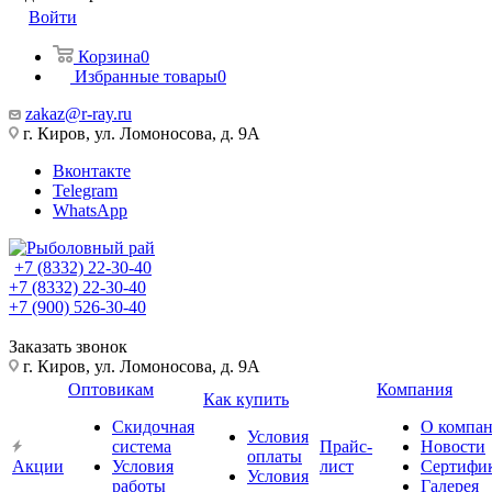
Войти
Корзина
0
Избранные товары
0
zakaz@r-ray.ru
г. Киров, ул. Ломоносова, д. 9А
Вконтакте
Telegram
WhatsApp
+7 (8332) 22-30-40
+7 (8332) 22-30-40
+7 (900) 526-30-40
Заказать звонок
г. Киров, ул. Ломоносова, д. 9А
Оптовикам
Компания
Как купить
Скидочная
О компа
Условия
система
Прайс-
Новости
оплаты
Акции
Условия
лист
Сертифи
Условия
работы
Галерея