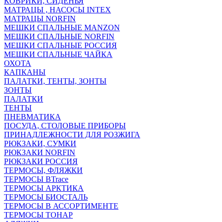
КОВРИКИ, СИДЕНЬЯ
МАТРАЦЫ , НАСОСЫ INTEX
МАТРАЦЫ NORFIN
МЕШКИ СПАЛЬНЫЕ MANZON
МЕШКИ СПАЛЬНЫЕ NORFIN
МЕШКИ СПАЛЬНЫЕ РОССИЯ
МЕШКИ СПАЛЬНЫЕ ЧАЙКА
ОХОТА
КАПКАНЫ
ПАЛАТКИ, ТЕНТЫ, ЗОНТЫ
ЗОНТЫ
ПАЛАТКИ
ТЕНТЫ
ПНЕВМАТИКА
ПОСУДА, СТОЛОВЫЕ ПРИБОРЫ
ПРИНАДЛЕЖНОСТИ ДЛЯ РОЗЖИГА
РЮКЗАКИ, СУМКИ
РЮКЗАКИ NORFIN
РЮКЗАКИ РОССИЯ
ТЕРМОСЫ, ФЛЯЖКИ
ТЕРМОСЫ BTrace
ТЕРМОСЫ АРКТИКА
ТЕРМОСЫ БИОСТАЛЬ
ТЕРМОСЫ В АССОРТИМЕНТЕ
ТЕРМОСЫ ТОНАР