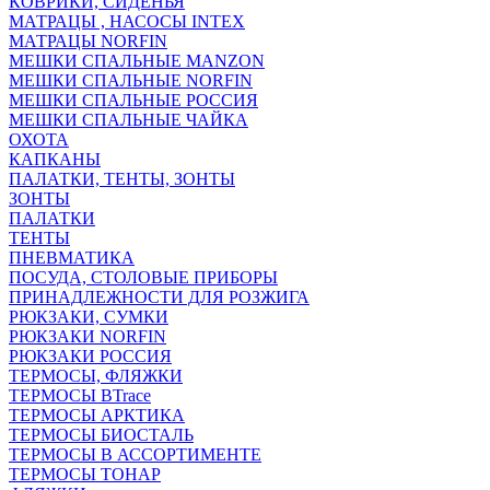
КОВРИКИ, СИДЕНЬЯ
МАТРАЦЫ , НАСОСЫ INTEX
МАТРАЦЫ NORFIN
МЕШКИ СПАЛЬНЫЕ MANZON
МЕШКИ СПАЛЬНЫЕ NORFIN
МЕШКИ СПАЛЬНЫЕ РОССИЯ
МЕШКИ СПАЛЬНЫЕ ЧАЙКА
ОХОТА
КАПКАНЫ
ПАЛАТКИ, ТЕНТЫ, ЗОНТЫ
ЗОНТЫ
ПАЛАТКИ
ТЕНТЫ
ПНЕВМАТИКА
ПОСУДА, СТОЛОВЫЕ ПРИБОРЫ
ПРИНАДЛЕЖНОСТИ ДЛЯ РОЗЖИГА
РЮКЗАКИ, СУМКИ
РЮКЗАКИ NORFIN
РЮКЗАКИ РОССИЯ
ТЕРМОСЫ, ФЛЯЖКИ
ТЕРМОСЫ BTrace
ТЕРМОСЫ АРКТИКА
ТЕРМОСЫ БИОСТАЛЬ
ТЕРМОСЫ В АССОРТИМЕНТЕ
ТЕРМОСЫ ТОНАР