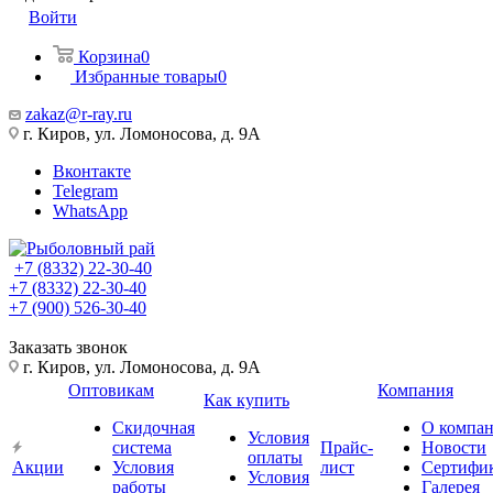
Войти
Корзина
0
Избранные товары
0
zakaz@r-ray.ru
г. Киров, ул. Ломоносова, д. 9А
Вконтакте
Telegram
WhatsApp
+7 (8332) 22-30-40
+7 (8332) 22-30-40
+7 (900) 526-30-40
Заказать звонок
г. Киров, ул. Ломоносова, д. 9А
Оптовикам
Компания
Как купить
Скидочная
О компа
Условия
система
Прайс-
Новости
оплаты
Акции
Условия
лист
Сертифи
Условия
работы
Галерея