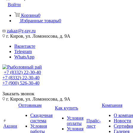
Войти
Корзина
0
Избранные товары
0
zakaz@r-ray.ru
г. Киров, ул. Ломоносова, д. 9А
Вконтакте
Telegram
WhatsApp
+7 (8332) 22-30-40
+7 (8332) 22-30-40
+7 (900) 526-30-40
Заказать звонок
г. Киров, ул. Ломоносова, д. 9А
Оптовикам
Компания
Как купить
Скидочная
О компа
Условия
система
Прайс-
Новости
оплаты
Акции
Условия
лист
Сертифи
Условия
работы
Галерея