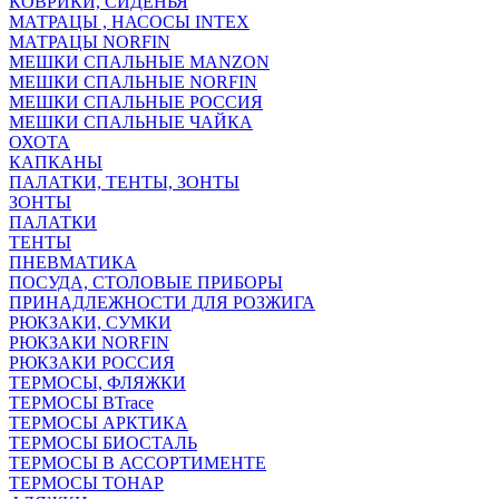
КОВРИКИ, СИДЕНЬЯ
МАТРАЦЫ , НАСОСЫ INTEX
МАТРАЦЫ NORFIN
МЕШКИ СПАЛЬНЫЕ MANZON
МЕШКИ СПАЛЬНЫЕ NORFIN
МЕШКИ СПАЛЬНЫЕ РОССИЯ
МЕШКИ СПАЛЬНЫЕ ЧАЙКА
ОХОТА
КАПКАНЫ
ПАЛАТКИ, ТЕНТЫ, ЗОНТЫ
ЗОНТЫ
ПАЛАТКИ
ТЕНТЫ
ПНЕВМАТИКА
ПОСУДА, СТОЛОВЫЕ ПРИБОРЫ
ПРИНАДЛЕЖНОСТИ ДЛЯ РОЗЖИГА
РЮКЗАКИ, СУМКИ
РЮКЗАКИ NORFIN
РЮКЗАКИ РОССИЯ
ТЕРМОСЫ, ФЛЯЖКИ
ТЕРМОСЫ BTrace
ТЕРМОСЫ АРКТИКА
ТЕРМОСЫ БИОСТАЛЬ
ТЕРМОСЫ В АССОРТИМЕНТЕ
ТЕРМОСЫ ТОНАР