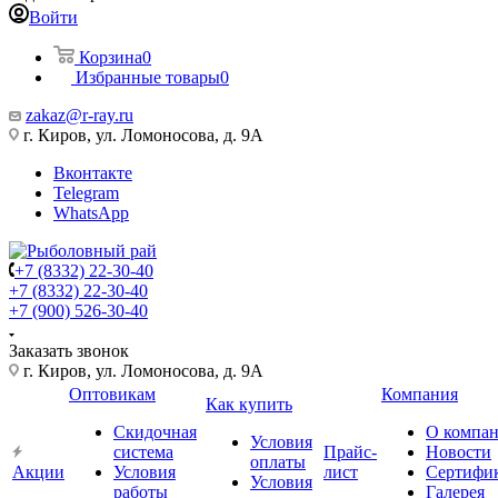
Войти
Корзина
0
Избранные товары
0
zakaz@r-ray.ru
г. Киров, ул. Ломоносова, д. 9А
Вконтакте
Telegram
WhatsApp
+7 (8332) 22-30-40
+7 (8332) 22-30-40
+7 (900) 526-30-40
Заказать звонок
г. Киров, ул. Ломоносова, д. 9А
Оптовикам
Компания
Как купить
Скидочная
О компа
Условия
система
Прайс-
Новости
оплаты
Акции
Условия
лист
Сертифи
Условия
работы
Галерея