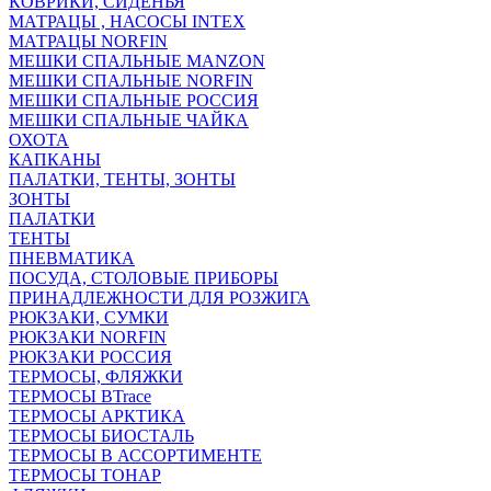
КОВРИКИ, СИДЕНЬЯ
МАТРАЦЫ , НАСОСЫ INTEX
МАТРАЦЫ NORFIN
МЕШКИ СПАЛЬНЫЕ MANZON
МЕШКИ СПАЛЬНЫЕ NORFIN
МЕШКИ СПАЛЬНЫЕ РОССИЯ
МЕШКИ СПАЛЬНЫЕ ЧАЙКА
ОХОТА
КАПКАНЫ
ПАЛАТКИ, ТЕНТЫ, ЗОНТЫ
ЗОНТЫ
ПАЛАТКИ
ТЕНТЫ
ПНЕВМАТИКА
ПОСУДА, СТОЛОВЫЕ ПРИБОРЫ
ПРИНАДЛЕЖНОСТИ ДЛЯ РОЗЖИГА
РЮКЗАКИ, СУМКИ
РЮКЗАКИ NORFIN
РЮКЗАКИ РОССИЯ
ТЕРМОСЫ, ФЛЯЖКИ
ТЕРМОСЫ BTrace
ТЕРМОСЫ АРКТИКА
ТЕРМОСЫ БИОСТАЛЬ
ТЕРМОСЫ В АССОРТИМЕНТЕ
ТЕРМОСЫ ТОНАР