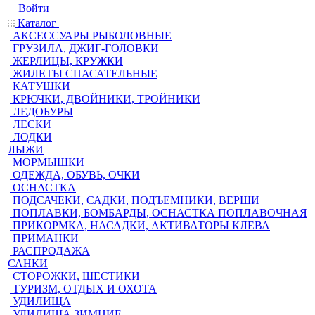
Войти
Каталог
АКСЕССУАРЫ РЫБОЛОВНЫЕ
ГРУЗИЛА, ДЖИГ-ГОЛОВКИ
ЖЕРЛИЦЫ, КРУЖКИ
ЖИЛЕТЫ СПАСАТЕЛЬНЫЕ
КАТУШКИ
КРЮЧКИ, ДВОЙНИКИ, ТРОЙНИКИ
ЛЕДОБУРЫ
ЛЕСКИ
ЛОДКИ
ЛЫЖИ
МОРМЫШКИ
ОДЕЖДА, ОБУВЬ, ОЧКИ
ОСНАСТКА
ПОДСАЧЕКИ, САДКИ, ПОДЪЕМНИКИ, ВЕРШИ
ПОПЛАВКИ, БОМБАРДЫ, ОСНАСТКА ПОПЛАВОЧНАЯ
ПРИКОРМКА, НАСАДКИ, АКТИВАТОРЫ КЛЕВА
ПРИМАНКИ
РАСПРОДАЖА
САНКИ
СТОРОЖКИ, ШЕСТИКИ
ТУРИЗМ, ОТДЫХ И ОХОТА
УДИЛИЩА
УДИЛИЩА ЗИМНИЕ