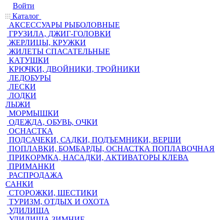
Войти
Каталог
АКСЕССУАРЫ РЫБОЛОВНЫЕ
ГРУЗИЛА, ДЖИГ-ГОЛОВКИ
ЖЕРЛИЦЫ, КРУЖКИ
ЖИЛЕТЫ СПАСАТЕЛЬНЫЕ
КАТУШКИ
КРЮЧКИ, ДВОЙНИКИ, ТРОЙНИКИ
ЛЕДОБУРЫ
ЛЕСКИ
ЛОДКИ
ЛЫЖИ
МОРМЫШКИ
ОДЕЖДА, ОБУВЬ, ОЧКИ
ОСНАСТКА
ПОДСАЧЕКИ, САДКИ, ПОДЪЕМНИКИ, ВЕРШИ
ПОПЛАВКИ, БОМБАРДЫ, ОСНАСТКА ПОПЛАВОЧНАЯ
ПРИКОРМКА, НАСАДКИ, АКТИВАТОРЫ КЛЕВА
ПРИМАНКИ
РАСПРОДАЖА
САНКИ
СТОРОЖКИ, ШЕСТИКИ
ТУРИЗМ, ОТДЫХ И ОХОТА
УДИЛИЩА
УДИЛИЩА ЗИМНИЕ