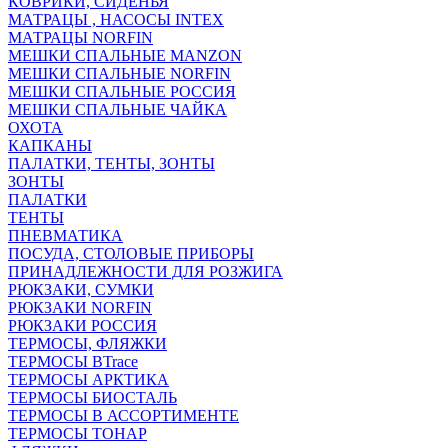
КОВРИКИ, СИДЕНЬЯ
МАТРАЦЫ , НАСОСЫ INTEX
МАТРАЦЫ NORFIN
МЕШКИ СПАЛЬНЫЕ MANZON
МЕШКИ СПАЛЬНЫЕ NORFIN
МЕШКИ СПАЛЬНЫЕ РОССИЯ
МЕШКИ СПАЛЬНЫЕ ЧАЙКА
ОХОТА
КАПКАНЫ
ПАЛАТКИ, ТЕНТЫ, ЗОНТЫ
ЗОНТЫ
ПАЛАТКИ
ТЕНТЫ
ПНЕВМАТИКА
ПОСУДА, СТОЛОВЫЕ ПРИБОРЫ
ПРИНАДЛЕЖНОСТИ ДЛЯ РОЗЖИГА
РЮКЗАКИ, СУМКИ
РЮКЗАКИ NORFIN
РЮКЗАКИ РОССИЯ
ТЕРМОСЫ, ФЛЯЖКИ
ТЕРМОСЫ BTrace
ТЕРМОСЫ АРКТИКА
ТЕРМОСЫ БИОСТАЛЬ
ТЕРМОСЫ В АССОРТИМЕНТЕ
ТЕРМОСЫ ТОНАР