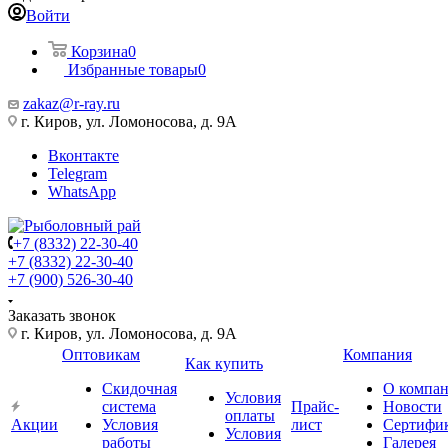
Войти
Корзина
0
Избранные товары
0
zakaz@r-ray.ru
г. Киров, ул. Ломоносова, д. 9А
Вконтакте
Telegram
WhatsApp
+7 (8332) 22-30-40
+7 (8332) 22-30-40
+7 (900) 526-30-40
Заказать звонок
г. Киров, ул. Ломоносова, д. 9А
Оптовикам
Компания
Как купить
Скидочная
О компа
Условия
система
Прайс-
Новости
оплаты
Акции
Условия
лист
Сертифи
Условия
работы
Галерея