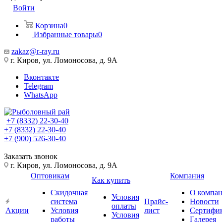
Войти
Корзина
0
Избранные товары
0
zakaz@r-ray.ru
г. Киров, ул. Ломоносова, д. 9А
Вконтакте
Telegram
WhatsApp
+7 (8332) 22-30-40
+7 (8332) 22-30-40
+7 (900) 526-30-40
Заказать звонок
г. Киров, ул. Ломоносова, д. 9А
Оптовикам
Компания
Как купить
Скидочная
О компа
Условия
система
Прайс-
Новости
оплаты
Акции
Условия
лист
Сертифи
Условия
работы
Галерея