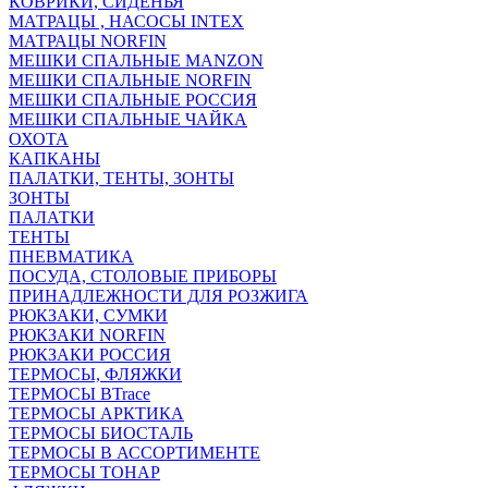
КОВРИКИ, СИДЕНЬЯ
МАТРАЦЫ , НАСОСЫ INTEX
МАТРАЦЫ NORFIN
МЕШКИ СПАЛЬНЫЕ MANZON
МЕШКИ СПАЛЬНЫЕ NORFIN
МЕШКИ СПАЛЬНЫЕ РОССИЯ
МЕШКИ СПАЛЬНЫЕ ЧАЙКА
ОХОТА
КАПКАНЫ
ПАЛАТКИ, ТЕНТЫ, ЗОНТЫ
ЗОНТЫ
ПАЛАТКИ
ТЕНТЫ
ПНЕВМАТИКА
ПОСУДА, СТОЛОВЫЕ ПРИБОРЫ
ПРИНАДЛЕЖНОСТИ ДЛЯ РОЗЖИГА
РЮКЗАКИ, СУМКИ
РЮКЗАКИ NORFIN
РЮКЗАКИ РОССИЯ
ТЕРМОСЫ, ФЛЯЖКИ
ТЕРМОСЫ BTrace
ТЕРМОСЫ АРКТИКА
ТЕРМОСЫ БИОСТАЛЬ
ТЕРМОСЫ В АССОРТИМЕНТЕ
ТЕРМОСЫ ТОНАР