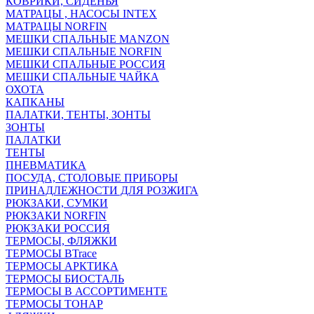
КОВРИКИ, СИДЕНЬЯ
МАТРАЦЫ , НАСОСЫ INTEX
МАТРАЦЫ NORFIN
МЕШКИ СПАЛЬНЫЕ MANZON
МЕШКИ СПАЛЬНЫЕ NORFIN
МЕШКИ СПАЛЬНЫЕ РОССИЯ
МЕШКИ СПАЛЬНЫЕ ЧАЙКА
ОХОТА
КАПКАНЫ
ПАЛАТКИ, ТЕНТЫ, ЗОНТЫ
ЗОНТЫ
ПАЛАТКИ
ТЕНТЫ
ПНЕВМАТИКА
ПОСУДА, СТОЛОВЫЕ ПРИБОРЫ
ПРИНАДЛЕЖНОСТИ ДЛЯ РОЗЖИГА
РЮКЗАКИ, СУМКИ
РЮКЗАКИ NORFIN
РЮКЗАКИ РОССИЯ
ТЕРМОСЫ, ФЛЯЖКИ
ТЕРМОСЫ BTrace
ТЕРМОСЫ АРКТИКА
ТЕРМОСЫ БИОСТАЛЬ
ТЕРМОСЫ В АССОРТИМЕНТЕ
ТЕРМОСЫ ТОНАР