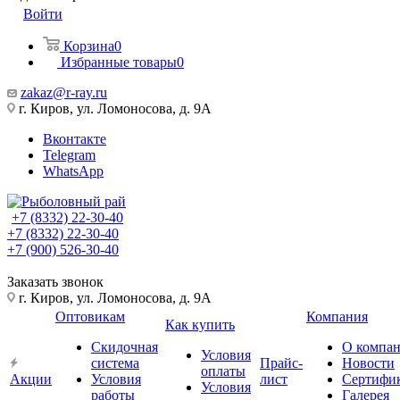
Войти
Корзина
0
Избранные товары
0
zakaz@r-ray.ru
г. Киров, ул. Ломоносова, д. 9А
Вконтакте
Telegram
WhatsApp
+7 (8332) 22-30-40
+7 (8332) 22-30-40
+7 (900) 526-30-40
Заказать звонок
г. Киров, ул. Ломоносова, д. 9А
Оптовикам
Компания
Как купить
Скидочная
О компа
Условия
система
Прайс-
Новости
оплаты
Акции
Условия
лист
Сертифи
Условия
работы
Галерея