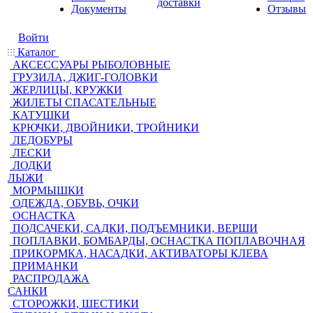
доставки
Документы
Отзывы
Войти
Каталог
АКСЕССУАРЫ РЫБОЛОВНЫЕ
ГРУЗИЛА, ДЖИГ-ГОЛОВКИ
ЖЕРЛИЦЫ, КРУЖКИ
ЖИЛЕТЫ СПАСАТЕЛЬНЫЕ
КАТУШКИ
КРЮЧКИ, ДВОЙНИКИ, ТРОЙНИКИ
ЛЕДОБУРЫ
ЛЕСКИ
ЛОДКИ
ЛЫЖИ
МОРМЫШКИ
ОДЕЖДА, ОБУВЬ, ОЧКИ
ОСНАСТКА
ПОДСАЧЕКИ, САДКИ, ПОДЪЕМНИКИ, ВЕРШИ
ПОПЛАВКИ, БОМБАРДЫ, ОСНАСТКА ПОПЛАВОЧНАЯ
ПРИКОРМКА, НАСАДКИ, АКТИВАТОРЫ КЛЕВА
ПРИМАНКИ
РАСПРОДАЖА
САНКИ
СТОРОЖКИ, ШЕСТИКИ