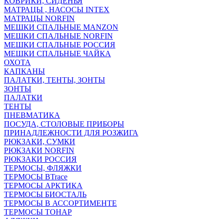
КОВРИКИ, СИДЕНЬЯ
МАТРАЦЫ , НАСОСЫ INTEX
МАТРАЦЫ NORFIN
МЕШКИ СПАЛЬНЫЕ MANZON
МЕШКИ СПАЛЬНЫЕ NORFIN
МЕШКИ СПАЛЬНЫЕ РОССИЯ
МЕШКИ СПАЛЬНЫЕ ЧАЙКА
ОХОТА
КАПКАНЫ
ПАЛАТКИ, ТЕНТЫ, ЗОНТЫ
ЗОНТЫ
ПАЛАТКИ
ТЕНТЫ
ПНЕВМАТИКА
ПОСУДА, СТОЛОВЫЕ ПРИБОРЫ
ПРИНАДЛЕЖНОСТИ ДЛЯ РОЗЖИГА
РЮКЗАКИ, СУМКИ
РЮКЗАКИ NORFIN
РЮКЗАКИ РОССИЯ
ТЕРМОСЫ, ФЛЯЖКИ
ТЕРМОСЫ BTrace
ТЕРМОСЫ АРКТИКА
ТЕРМОСЫ БИОСТАЛЬ
ТЕРМОСЫ В АССОРТИМЕНТЕ
ТЕРМОСЫ ТОНАР