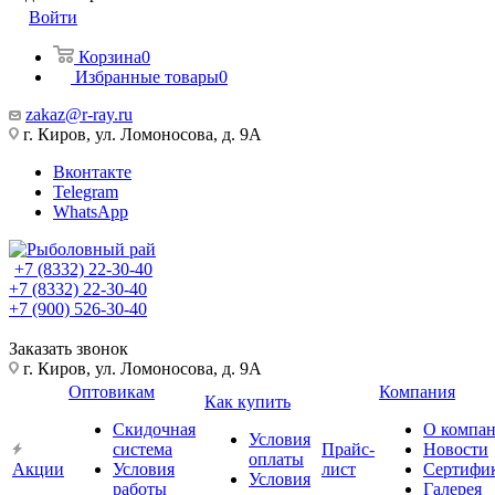
Войти
Корзина
0
Избранные товары
0
zakaz@r-ray.ru
г. Киров, ул. Ломоносова, д. 9А
Вконтакте
Telegram
WhatsApp
+7 (8332) 22-30-40
+7 (8332) 22-30-40
+7 (900) 526-30-40
Заказать звонок
г. Киров, ул. Ломоносова, д. 9А
Оптовикам
Компания
Как купить
Скидочная
О компа
Условия
система
Прайс-
Новости
оплаты
Акции
Условия
лист
Сертифи
Условия
работы
Галерея