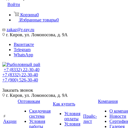
Войти
Корзина
0
Избранные товары
0
zakaz@r-ray.ru
г. Киров, ул. Ломоносова, д. 9А
Вконтакте
Telegram
WhatsApp
+7 (8332) 22-30-40
+7 (8332) 22-30-40
+7 (900) 526-30-40
Заказать звонок
г. Киров, ул. Ломоносова, д. 9А
Оптовикам
Компания
Как купить
Скидочная
О компа
Условия
система
Прайс-
Новости
оплаты
Акции
Условия
лист
Сертифи
Условия
работы
Галерея