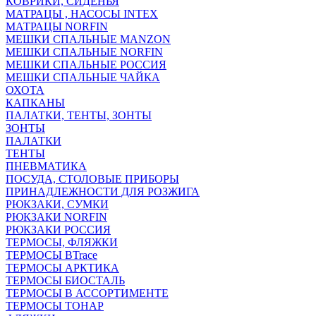
КОВРИКИ, СИДЕНЬЯ
МАТРАЦЫ , НАСОСЫ INTEX
МАТРАЦЫ NORFIN
МЕШКИ СПАЛЬНЫЕ MANZON
МЕШКИ СПАЛЬНЫЕ NORFIN
МЕШКИ СПАЛЬНЫЕ РОССИЯ
МЕШКИ СПАЛЬНЫЕ ЧАЙКА
ОХОТА
КАПКАНЫ
ПАЛАТКИ, ТЕНТЫ, ЗОНТЫ
ЗОНТЫ
ПАЛАТКИ
ТЕНТЫ
ПНЕВМАТИКА
ПОСУДА, СТОЛОВЫЕ ПРИБОРЫ
ПРИНАДЛЕЖНОСТИ ДЛЯ РОЗЖИГА
РЮКЗАКИ, СУМКИ
РЮКЗАКИ NORFIN
РЮКЗАКИ РОССИЯ
ТЕРМОСЫ, ФЛЯЖКИ
ТЕРМОСЫ BTrace
ТЕРМОСЫ АРКТИКА
ТЕРМОСЫ БИОСТАЛЬ
ТЕРМОСЫ В АССОРТИМЕНТЕ
ТЕРМОСЫ ТОНАР