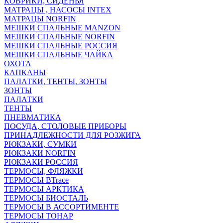
КОВРИКИ, СИДЕНЬЯ
МАТРАЦЫ , НАСОСЫ INTEX
МАТРАЦЫ NORFIN
МЕШКИ СПАЛЬНЫЕ MANZON
МЕШКИ СПАЛЬНЫЕ NORFIN
МЕШКИ СПАЛЬНЫЕ РОССИЯ
МЕШКИ СПАЛЬНЫЕ ЧАЙКА
ОХОТА
КАПКАНЫ
ПАЛАТКИ, ТЕНТЫ, ЗОНТЫ
ЗОНТЫ
ПАЛАТКИ
ТЕНТЫ
ПНЕВМАТИКА
ПОСУДА, СТОЛОВЫЕ ПРИБОРЫ
ПРИНАДЛЕЖНОСТИ ДЛЯ РОЗЖИГА
РЮКЗАКИ, СУМКИ
РЮКЗАКИ NORFIN
РЮКЗАКИ РОССИЯ
ТЕРМОСЫ, ФЛЯЖКИ
ТЕРМОСЫ BTrace
ТЕРМОСЫ АРКТИКА
ТЕРМОСЫ БИОСТАЛЬ
ТЕРМОСЫ В АССОРТИМЕНТЕ
ТЕРМОСЫ ТОНАР