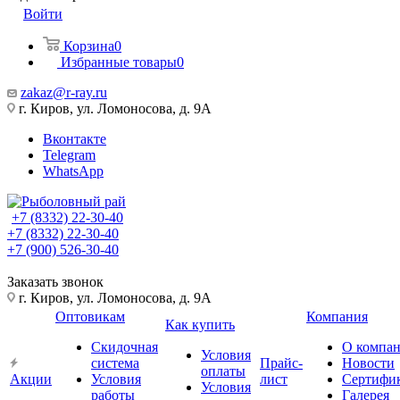
Войти
Корзина
0
Избранные товары
0
zakaz@r-ray.ru
г. Киров, ул. Ломоносова, д. 9А
Вконтакте
Telegram
WhatsApp
+7 (8332) 22-30-40
+7 (8332) 22-30-40
+7 (900) 526-30-40
Заказать звонок
г. Киров, ул. Ломоносова, д. 9А
Оптовикам
Компания
Как купить
Скидочная
О компа
Условия
система
Прайс-
Новости
оплаты
Акции
Условия
лист
Сертифи
Условия
работы
Галерея