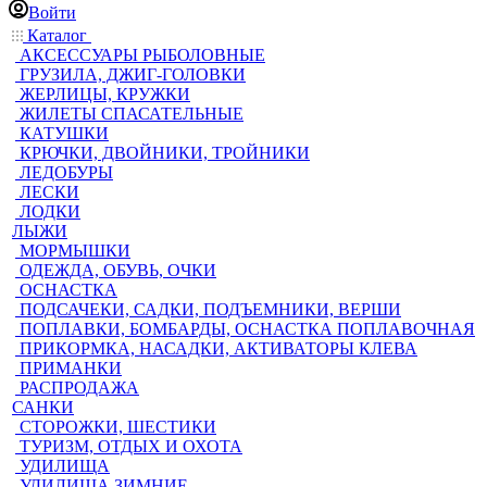
Войти
Каталог
АКСЕССУАРЫ РЫБОЛОВНЫЕ
ГРУЗИЛА, ДЖИГ-ГОЛОВКИ
ЖЕРЛИЦЫ, КРУЖКИ
ЖИЛЕТЫ СПАСАТЕЛЬНЫЕ
КАТУШКИ
КРЮЧКИ, ДВОЙНИКИ, ТРОЙНИКИ
ЛЕДОБУРЫ
ЛЕСКИ
ЛОДКИ
ЛЫЖИ
МОРМЫШКИ
ОДЕЖДА, ОБУВЬ, ОЧКИ
ОСНАСТКА
ПОДСАЧЕКИ, САДКИ, ПОДЪЕМНИКИ, ВЕРШИ
ПОПЛАВКИ, БОМБАРДЫ, ОСНАСТКА ПОПЛАВОЧНАЯ
ПРИКОРМКА, НАСАДКИ, АКТИВАТОРЫ КЛЕВА
ПРИМАНКИ
РАСПРОДАЖА
САНКИ
СТОРОЖКИ, ШЕСТИКИ
ТУРИЗМ, ОТДЫХ И ОХОТА
УДИЛИЩА
УДИЛИЩА ЗИМНИЕ