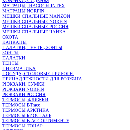
КОВРИКИ, СИДЕНЬЯ
МАТРАЦЫ , НАСОСЫ INTEX
МАТРАЦЫ NORFIN
МЕШКИ СПАЛЬНЫЕ MANZON
МЕШКИ СПАЛЬНЫЕ NORFIN
МЕШКИ СПАЛЬНЫЕ РОССИЯ
МЕШКИ СПАЛЬНЫЕ ЧАЙКА
ОХОТА
КАПКАНЫ
ПАЛАТКИ, ТЕНТЫ, ЗОНТЫ
ЗОНТЫ
ПАЛАТКИ
ТЕНТЫ
ПНЕВМАТИКА
ПОСУДА, СТОЛОВЫЕ ПРИБОРЫ
ПРИНАДЛЕЖНОСТИ ДЛЯ РОЗЖИГА
РЮКЗАКИ, СУМКИ
РЮКЗАКИ NORFIN
РЮКЗАКИ РОССИЯ
ТЕРМОСЫ, ФЛЯЖКИ
ТЕРМОСЫ BTrace
ТЕРМОСЫ АРКТИКА
ТЕРМОСЫ БИОСТАЛЬ
ТЕРМОСЫ В АССОРТИМЕНТЕ
ТЕРМОСЫ ТОНАР