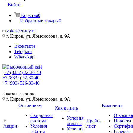
Войти
Корзина
0
Избранные товары
0
zakaz@r-ray.ru
г. Киров, ул. Ломоносова, д. 9А
Вконтакте
Telegram
WhatsApp
+7 (8332) 22-30-40
+7 (8332) 22-30-40
+7 (900) 526-30-40
Заказать звонок
г. Киров, ул. Ломоносова, д. 9А
Оптовикам
Компания
Как купить
Скидочная
О компа
Условия
система
Прайс-
Новости
оплаты
Акции
Условия
лист
Сертифи
Условия
работы
Галерея