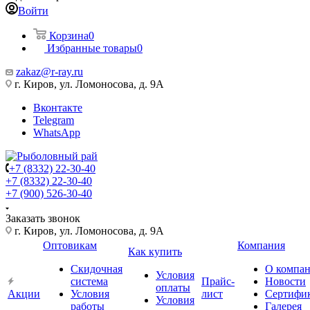
Войти
Корзина
0
Избранные товары
0
zakaz@r-ray.ru
г. Киров, ул. Ломоносова, д. 9А
Вконтакте
Telegram
WhatsApp
+7 (8332) 22-30-40
+7 (8332) 22-30-40
+7 (900) 526-30-40
Заказать звонок
г. Киров, ул. Ломоносова, д. 9А
Оптовикам
Компания
Как купить
Скидочная
О компа
Условия
система
Прайс-
Новости
оплаты
Акции
Условия
лист
Сертифи
Условия
работы
Галерея