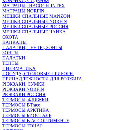
КОВРИКИ, СИДЕНЬЯ
МАТРАЦЫ , НАСОСЫ INTEX
МАТРАЦЫ NORFIN
МЕШКИ СПАЛЬНЫЕ MANZON
МЕШКИ СПАЛЬНЫЕ NORFIN
МЕШКИ СПАЛЬНЫЕ РОССИЯ
МЕШКИ СПАЛЬНЫЕ ЧАЙКА
ОХОТА
КАПКАНЫ
ПАЛАТКИ, ТЕНТЫ, ЗОНТЫ
ЗОНТЫ
ПАЛАТКИ
ТЕНТЫ
ПНЕВМАТИКА
ПОСУДА, СТОЛОВЫЕ ПРИБОРЫ
ПРИНАДЛЕЖНОСТИ ДЛЯ РОЗЖИГА
РЮКЗАКИ, СУМКИ
РЮКЗАКИ NORFIN
РЮКЗАКИ РОССИЯ
ТЕРМОСЫ, ФЛЯЖКИ
ТЕРМОСЫ BTrace
ТЕРМОСЫ АРКТИКА
ТЕРМОСЫ БИОСТАЛЬ
ТЕРМОСЫ В АССОРТИМЕНТЕ
ТЕРМОСЫ ТОНАР