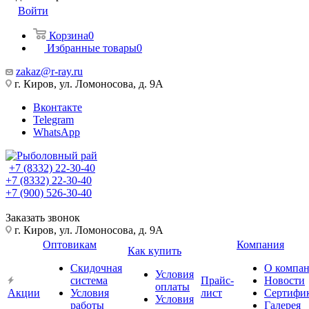
Войти
Корзина
0
Избранные товары
0
zakaz@r-ray.ru
г. Киров, ул. Ломоносова, д. 9А
Вконтакте
Telegram
WhatsApp
+7 (8332) 22-30-40
+7 (8332) 22-30-40
+7 (900) 526-30-40
Заказать звонок
г. Киров, ул. Ломоносова, д. 9А
Оптовикам
Компания
Как купить
Скидочная
О компа
Условия
система
Прайс-
Новости
оплаты
Акции
Условия
лист
Сертифи
Условия
работы
Галерея