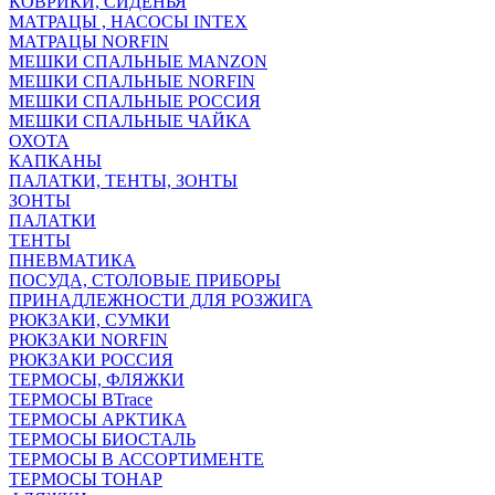
КОВРИКИ, СИДЕНЬЯ
МАТРАЦЫ , НАСОСЫ INTEX
МАТРАЦЫ NORFIN
МЕШКИ СПАЛЬНЫЕ MANZON
МЕШКИ СПАЛЬНЫЕ NORFIN
МЕШКИ СПАЛЬНЫЕ РОССИЯ
МЕШКИ СПАЛЬНЫЕ ЧАЙКА
ОХОТА
КАПКАНЫ
ПАЛАТКИ, ТЕНТЫ, ЗОНТЫ
ЗОНТЫ
ПАЛАТКИ
ТЕНТЫ
ПНЕВМАТИКА
ПОСУДА, СТОЛОВЫЕ ПРИБОРЫ
ПРИНАДЛЕЖНОСТИ ДЛЯ РОЗЖИГА
РЮКЗАКИ, СУМКИ
РЮКЗАКИ NORFIN
РЮКЗАКИ РОССИЯ
ТЕРМОСЫ, ФЛЯЖКИ
ТЕРМОСЫ BTrace
ТЕРМОСЫ АРКТИКА
ТЕРМОСЫ БИОСТАЛЬ
ТЕРМОСЫ В АССОРТИМЕНТЕ
ТЕРМОСЫ ТОНАР