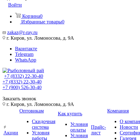
Войти
Корзина
0
Избранные товары
0
zakaz@r-ray.ru
г. Киров, ул. Ломоносова, д. 9А
Вконтакте
Telegram
WhatsApp
+7 (8332) 22-30-40
+7 (8332) 22-30-40
+7 (900) 526-30-40
Заказать звонок
г. Киров, ул. Ломоносова, д. 9А
Оптовикам
Компания
Как купить
Скидочная
О компа
Условия
система
Прайс-
Новости
оплаты
Акции
Условия
лист
Сертифи
Условия
работы
Галерея