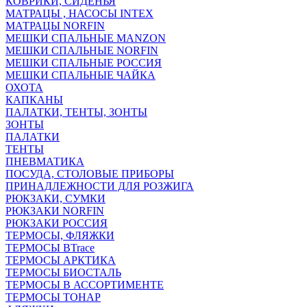
КОВРИКИ, СИДЕНЬЯ
МАТРАЦЫ , НАСОСЫ INTEX
МАТРАЦЫ NORFIN
МЕШКИ СПАЛЬНЫЕ MANZON
МЕШКИ СПАЛЬНЫЕ NORFIN
МЕШКИ СПАЛЬНЫЕ РОССИЯ
МЕШКИ СПАЛЬНЫЕ ЧАЙКА
ОХОТА
КАПКАНЫ
ПАЛАТКИ, ТЕНТЫ, ЗОНТЫ
ЗОНТЫ
ПАЛАТКИ
ТЕНТЫ
ПНЕВМАТИКА
ПОСУДА, СТОЛОВЫЕ ПРИБОРЫ
ПРИНАДЛЕЖНОСТИ ДЛЯ РОЗЖИГА
РЮКЗАКИ, СУМКИ
РЮКЗАКИ NORFIN
РЮКЗАКИ РОССИЯ
ТЕРМОСЫ, ФЛЯЖКИ
ТЕРМОСЫ BTrace
ТЕРМОСЫ АРКТИКА
ТЕРМОСЫ БИОСТАЛЬ
ТЕРМОСЫ В АССОРТИМЕНТЕ
ТЕРМОСЫ ТОНАР