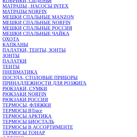
КОВРИКИ, СИДЕНЬЯ
МАТРАЦЫ , НАСОСЫ INTEX
МАТРАЦЫ NORFIN
МЕШКИ СПАЛЬНЫЕ MANZON
МЕШКИ СПАЛЬНЫЕ NORFIN
МЕШКИ СПАЛЬНЫЕ РОССИЯ
МЕШКИ СПАЛЬНЫЕ ЧАЙКА
ОХОТА
КАПКАНЫ
ПАЛАТКИ, ТЕНТЫ, ЗОНТЫ
ЗОНТЫ
ПАЛАТКИ
ТЕНТЫ
ПНЕВМАТИКА
ПОСУДА, СТОЛОВЫЕ ПРИБОРЫ
ПРИНАДЛЕЖНОСТИ ДЛЯ РОЗЖИГА
РЮКЗАКИ, СУМКИ
РЮКЗАКИ NORFIN
РЮКЗАКИ РОССИЯ
ТЕРМОСЫ, ФЛЯЖКИ
ТЕРМОСЫ BTrace
ТЕРМОСЫ АРКТИКА
ТЕРМОСЫ БИОСТАЛЬ
ТЕРМОСЫ В АССОРТИМЕНТЕ
ТЕРМОСЫ ТОНАР