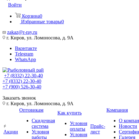
Войти
Корзина
0
Избранные товары
0
zakaz@r-ray.ru
г. Киров, ул. Ломоносова, д. 9А
Вконтакте
Telegram
WhatsApp
+7 (8332) 22-30-40
+7 (8332) 22-30-40
+7 (900) 526-30-40
Заказать звонок
г. Киров, ул. Ломоносова, д. 9А
Оптовикам
Компания
Как купить
Скидочная
О компа
Условия
система
Прайс-
Новости
оплаты
Акции
Условия
лист
Сертифи
Условия
работы
Галерея