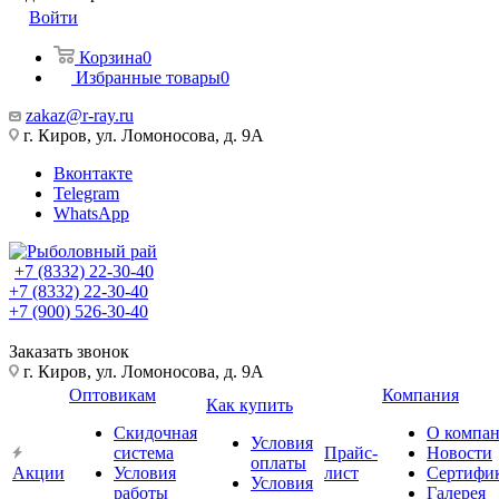
Войти
Корзина
0
Избранные товары
0
zakaz@r-ray.ru
г. Киров, ул. Ломоносова, д. 9А
Вконтакте
Telegram
WhatsApp
+7 (8332) 22-30-40
+7 (8332) 22-30-40
+7 (900) 526-30-40
Заказать звонок
г. Киров, ул. Ломоносова, д. 9А
Оптовикам
Компания
Как купить
Скидочная
О компа
Условия
система
Прайс-
Новости
оплаты
Акции
Условия
лист
Сертифи
Условия
работы
Галерея