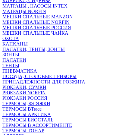
КОВРИКИ, СИДЕНЬЯ
МАТРАЦЫ , НАСОСЫ INTEX
МАТРАЦЫ NORFIN
МЕШКИ СПАЛЬНЫЕ MANZON
МЕШКИ СПАЛЬНЫЕ NORFIN
МЕШКИ СПАЛЬНЫЕ РОССИЯ
МЕШКИ СПАЛЬНЫЕ ЧАЙКА
ОХОТА
КАПКАНЫ
ПАЛАТКИ, ТЕНТЫ, ЗОНТЫ
ЗОНТЫ
ПАЛАТКИ
ТЕНТЫ
ПНЕВМАТИКА
ПОСУДА, СТОЛОВЫЕ ПРИБОРЫ
ПРИНАДЛЕЖНОСТИ ДЛЯ РОЗЖИГА
РЮКЗАКИ, СУМКИ
РЮКЗАКИ NORFIN
РЮКЗАКИ РОССИЯ
ТЕРМОСЫ, ФЛЯЖКИ
ТЕРМОСЫ BTrace
ТЕРМОСЫ АРКТИКА
ТЕРМОСЫ БИОСТАЛЬ
ТЕРМОСЫ В АССОРТИМЕНТЕ
ТЕРМОСЫ ТОНАР