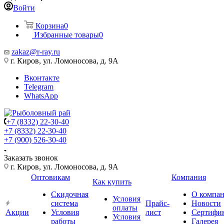
Войти
Корзина
0
Избранные товары
0
zakaz@r-ray.ru
г. Киров, ул. Ломоносова, д. 9А
Вконтакте
Telegram
WhatsApp
+7 (8332) 22-30-40
+7 (8332) 22-30-40
+7 (900) 526-30-40
Заказать звонок
г. Киров, ул. Ломоносова, д. 9А
Оптовикам
Компания
Как купить
Скидочная
О компа
Условия
система
Прайс-
Новости
оплаты
Акции
Условия
лист
Сертифи
Условия
работы
Галерея