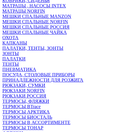
КОВРИКИ, СИДЕНЬЯ
МАТРАЦЫ , НАСОСЫ INTEX
МАТРАЦЫ NORFIN
МЕШКИ СПАЛЬНЫЕ MANZON
МЕШКИ СПАЛЬНЫЕ NORFIN
МЕШКИ СПАЛЬНЫЕ РОССИЯ
МЕШКИ СПАЛЬНЫЕ ЧАЙКА
ОХОТА
КАПКАНЫ
ПАЛАТКИ, ТЕНТЫ, ЗОНТЫ
ЗОНТЫ
ПАЛАТКИ
ТЕНТЫ
ПНЕВМАТИКА
ПОСУДА, СТОЛОВЫЕ ПРИБОРЫ
ПРИНАДЛЕЖНОСТИ ДЛЯ РОЗЖИГА
РЮКЗАКИ, СУМКИ
РЮКЗАКИ NORFIN
РЮКЗАКИ РОССИЯ
ТЕРМОСЫ, ФЛЯЖКИ
ТЕРМОСЫ BTrace
ТЕРМОСЫ АРКТИКА
ТЕРМОСЫ БИОСТАЛЬ
ТЕРМОСЫ В АССОРТИМЕНТЕ
ТЕРМОСЫ ТОНАР